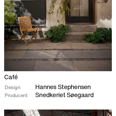
Læs
Café
mere
Hannes Stephensen
om
Design
Café
Snedkeriet Søegaard
Producent