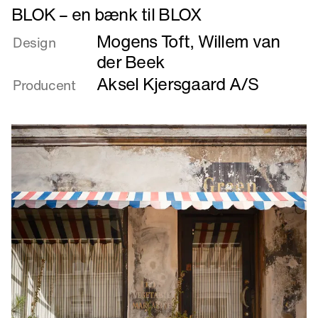
Læs
BLOK – en bænk til BLOX
mere
Mogens Toft
,
Willem van
om
Design
BLOK
der Beek
–
Aksel Kjersgaard A/S
Producent
en
bænk
til
BLOX