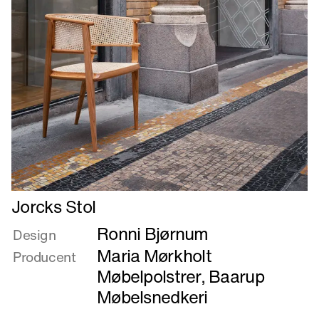
Læs
Jorcks Stol
mere
Ronni Bjørnum
om
Design
Jorcks
Maria Mørkholt
Producent
Stol
Møbelpolstrer
,
Baarup
Møbelsnedkeri