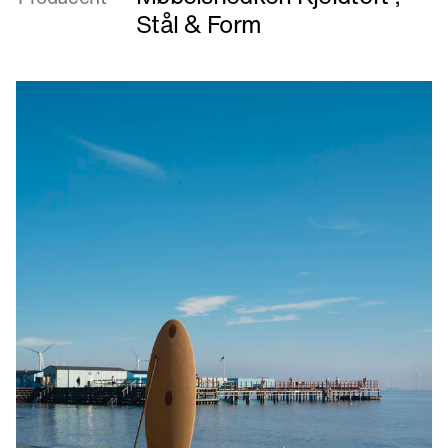
Bænk
Møbelsnedkeri Kjeldtoft
,
Producent
EN
Stål & Form
Christiansborg
Bench