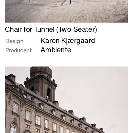
Læs
Chair for Tunnel (Two-Seater)
mere
Karen Kjærgaard
om
Design
Chair
Ambiente
Producent
for
Tunnel
(Two-
Seater)