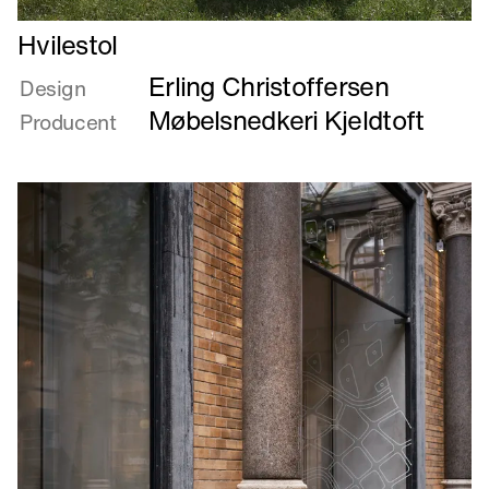
Læs
Hvilestol
mere
Erling Christoffersen
om
Design
Hvilestol
Møbelsnedkeri Kjeldtoft
Producent