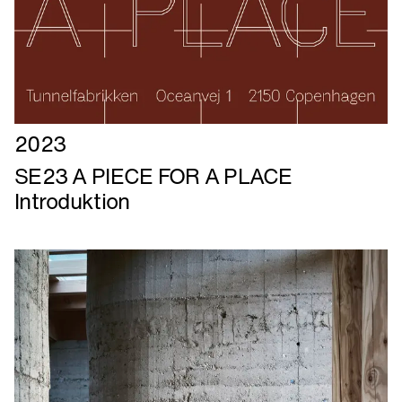
Læs
2023
mere
SE23 A PIECE FOR A PLACE
om
Introduktion
SE23
A
PIECE
FOR
A
PLACE
Introduktion