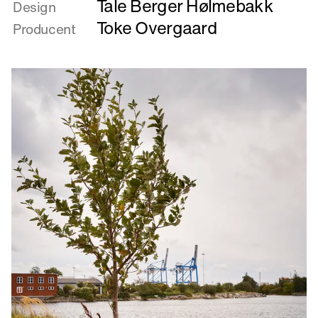
mere
Tale Berger Hølmebakk
om
Design
Bænk
Toke Overgaard
Producent
til
Svanemøllen
Koblingsstation