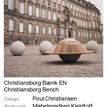
Læs
Christiansborg Bænk EN
mere
Christiansborg Bench
om
Poul Christiansen
Christiansborg
Design