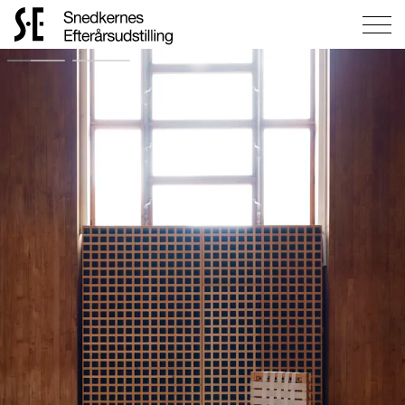
Gå
til
forsiden