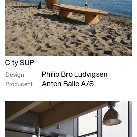
Læs
City SUP
mere
Philip Bro Ludvigsen
om
Design
City
Anton Balle A/S
Producent
SUP