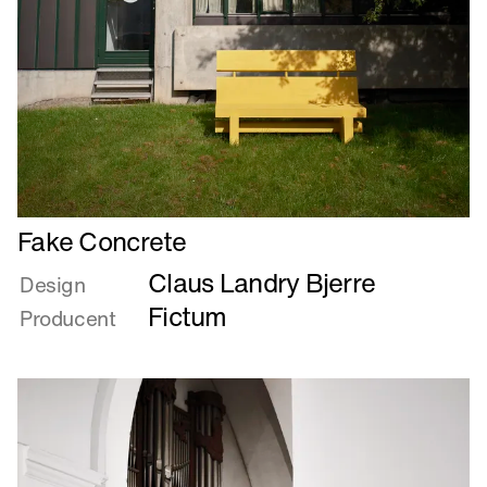
Læs
Fake Concrete
mere
Claus Landry Bjerre
om
Design
Fake
Fictum
Producent
Concrete