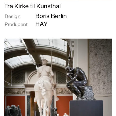
Læs
Fra Kirke til Kunsthal
mere
Boris Berlin
om
Design
Fra
HAY
Producent
Kirke
til
Kunsthal