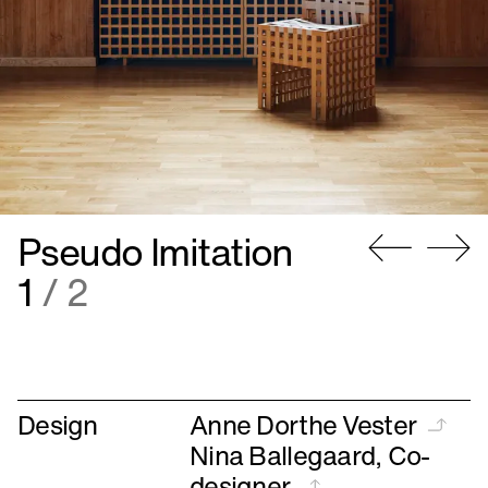
Pseudo Imitation
Gå
Gå
2
/ 2
til
til
forrige
næste
Design
Anne Dorthe Vester
Nina Ballegaard, Co-