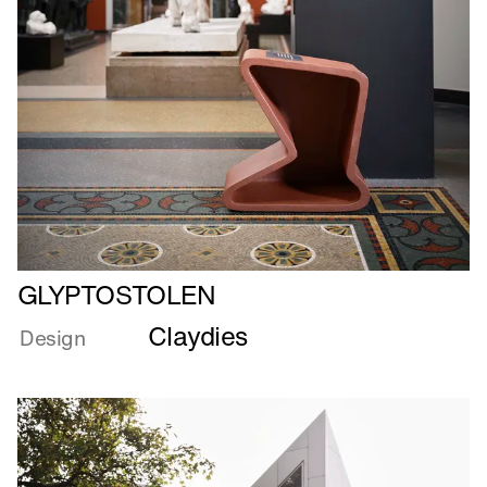
Læs
GLYPTOSTOLEN
mere
Claydies
om
Design
GLYPTOSTOLEN