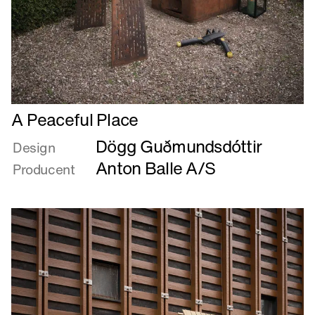
Læs
A Peaceful Place
mere
Dögg Guðmundsdóttir
om
Design
A
Anton Balle A/S
Producent
Peaceful
Place