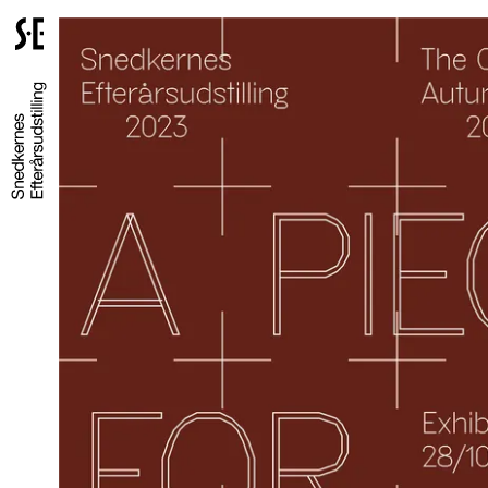
Gå
til
forsiden