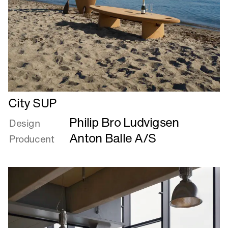
Læs
City SUP
mere
Philip Bro Ludvigsen
om
Design
City
Anton Balle A/S
Producent
SUP