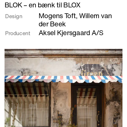
Læs
BLOK – en bænk til BLOX
mere
Mogens Toft
,
Willem van
om
Design
BLOK
der Beek
–
Aksel Kjersgaard A/S
Producent
en
bænk
til
BLOX