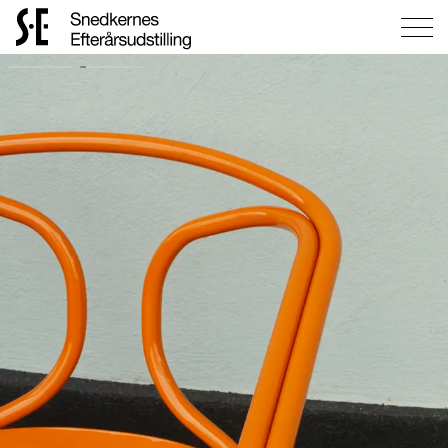
Gå
til
forsiden