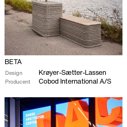
Læs
BETA
mere
Krøyer-Sætter-Lassen
om
Design
BETA
Cobod International A/S
Producent