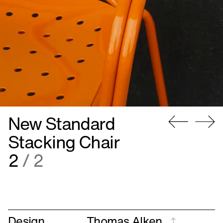
New Standard
Gå
Gå
Stacking Chair
til
til
2
/ 2
forrige
næste
Design
Thomas Alken