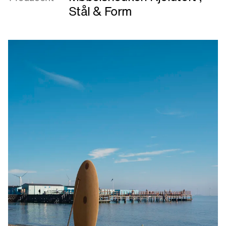
EN
Stål & Form
Christiansborg
Bench