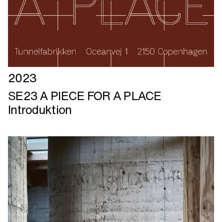
Læs
2023
mere
SE23 A PIECE FOR A PLACE
om
Introduktion
SE23
A
PIECE
FOR
A
PLACE
Introduktion