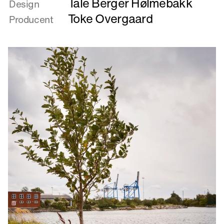
Tale Berger Hølmebakk
om
Design
Bænk
Toke Overgaard
Producent
til
Svanemøllen
Koblingsstation