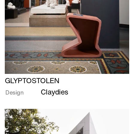
Læs
GLYPTOSTOLEN
mere
Claydies
om
Design
GLYPTOSTOLEN