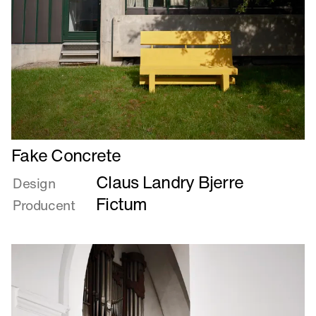
Læs
Fake Concrete
mere
Claus Landry Bjerre
om
Design
Fake
Fictum
Producent
Concrete