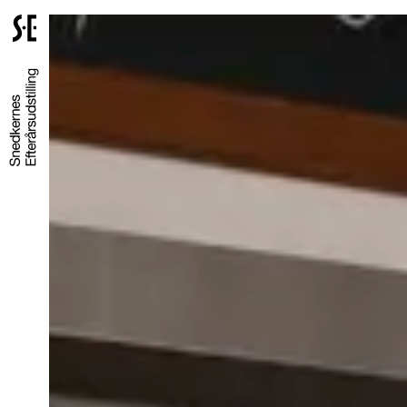
Gå
til
forsiden