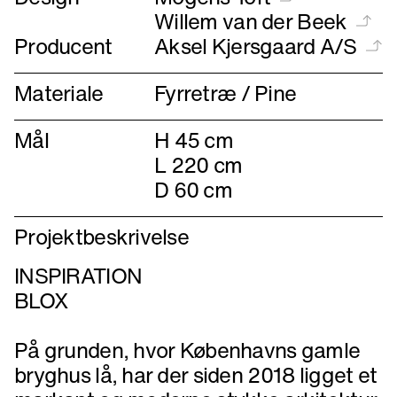
Willem van der Beek
Producent
Aksel Kjersgaard A/S
Materiale
Mål
H 45 cm
L 220 cm
D 60 cm
Projektbeskrivelse
INSPIRATION
BLOX
På grunden, hvor Københavns gamle
bryghus lå, har der siden 2018 ligget et