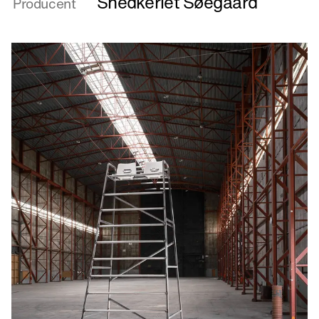
Snedkeriet Søegaard
Producent