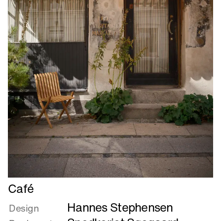
Læs
Café
mere
Hannes Stephensen
om
Design
Café