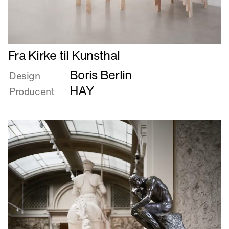
Læs
Fra Kirke til Kunsthal
mere
Boris Berlin
om
Design
Fra
HAY
Producent
Kirke
til
Kunsthal