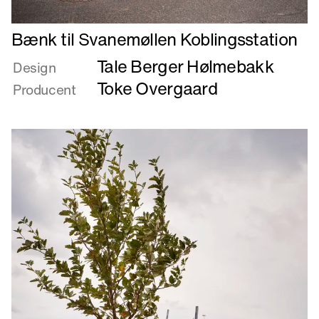
Læs
Bænk til Svanemøllen Koblingsstation
mere
Tale Berger Hølmebakk
om
Design
Bænk
Toke Overgaard
Producent
til
Svanemøllen
Koblingsstation