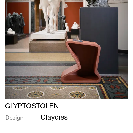
Læs
GLYPTOSTOLEN
mere
Claydies
om
Design
GLYPTOSTOLEN