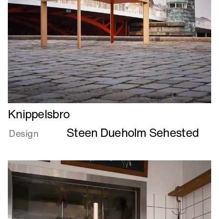
Læs
Knippelsbro
mere
Steen Dueholm Sehested
om
Design
Knippelsbro