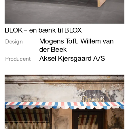
Læs
BLOK – en bænk til BLOX
mere
Mogens Toft
,
Willem van
om
Design
BLOK
der Beek
–
Aksel Kjersgaard A/S
Producent
en
bænk
til
BLOX