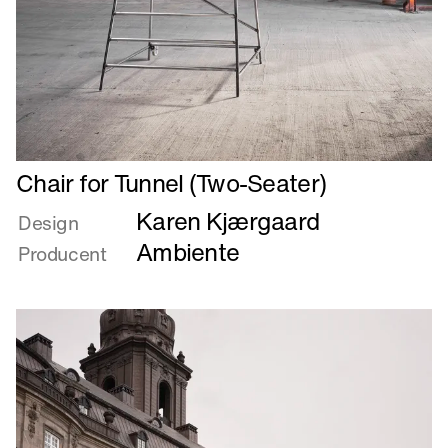
Læs
Chair for Tunnel (Two-Seater)
mere
Karen Kjærgaard
om
Design
Chair
Ambiente
Producent
for
Tunnel
(Two-
Seater)