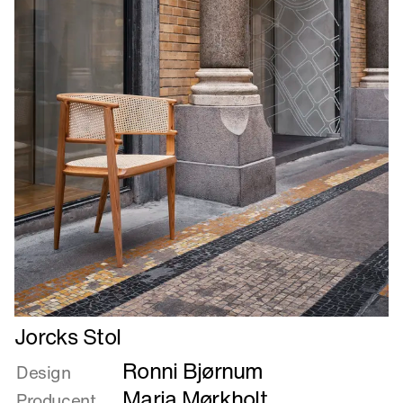
Læs
Jorcks Stol
mere
Ronni Bjørnum
om
Design
Jorcks
Maria Mørkholt
Producent