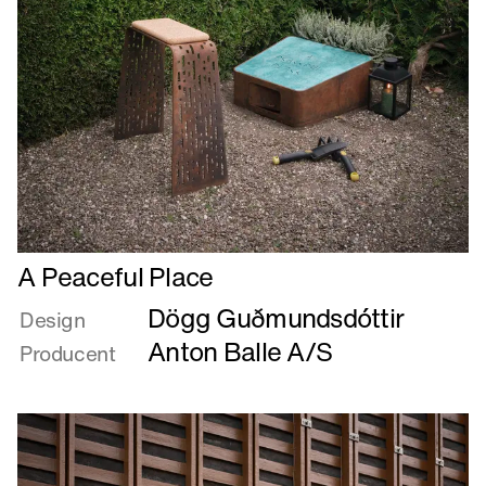
Læs
A Peaceful Place
mere
Dögg Guðmundsdóttir
om
Design
A
Anton Balle A/S
Producent
Peaceful
Place