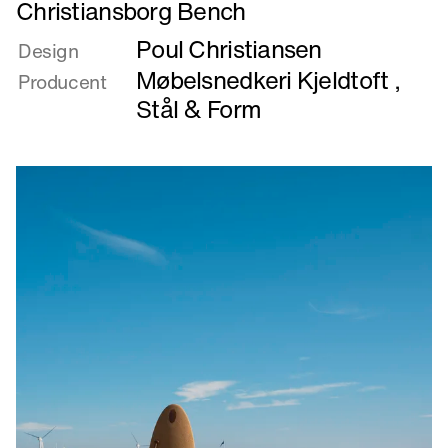
Christiansborg Bench
om
Poul Christiansen
Christiansborg
Design
Bænk
Møbelsnedkeri Kjeldtoft
,
Producent
EN
Stål & Form
Christiansborg
Bench