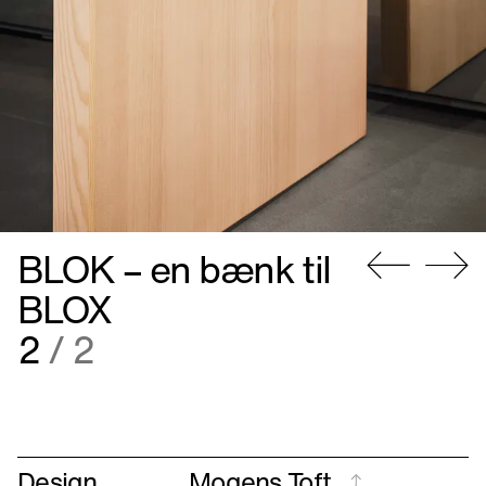
BLOK – en bænk til
Gå
Gå
BLOX
til
til
2
/ 2
forrige
næste
Design
Mogens Toft