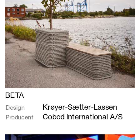
Læs
BETA
mere
Krøyer-Sætter-Lassen
om
Design
BETA
Cobod International A/S
Producent