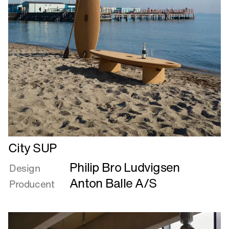
Læs
City SUP
mere
Philip Bro Ludvigsen
om
Design
City
Anton Balle A/S
Producent
SUP