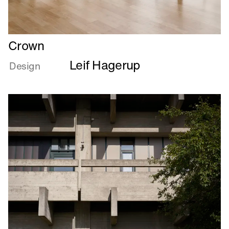
Læs
Crown
mere
Leif Hagerup
om
Design
Crown