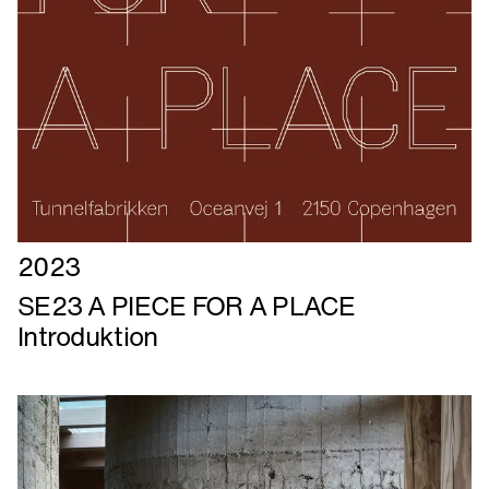
Læs
2023
mere
SE23 A PIECE FOR A PLACE
om
Introduktion
SE23
A
PIECE
FOR
A
PLACE