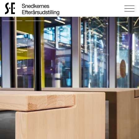
Gå
til
forsiden