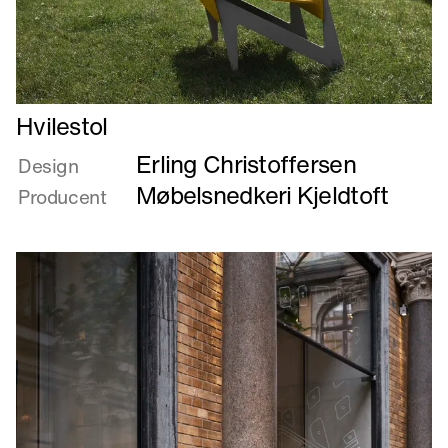
Læs
Hvilestol
mere
Erling Christoffersen
om
Design
Hvilestol
Møbelsnedkeri Kjeldtoft
Producent