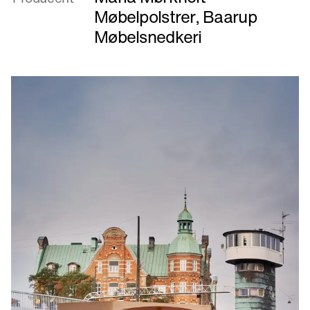
Stol
Møbelpolstrer
,
Baarup
Møbelsnedkeri