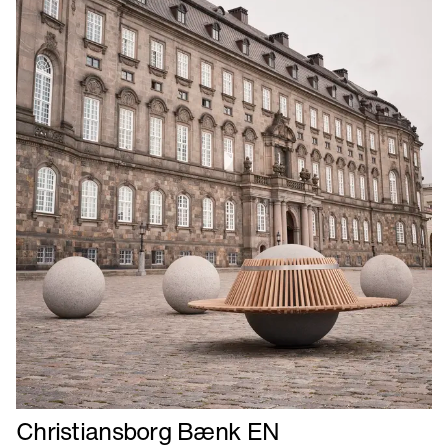
Læs
Christiansborg Bænk EN
mere