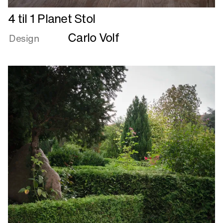
Læs
4 til 1 Planet Stol
mere
Carlo Volf
om
Design
4
til
1
Planet
Stol