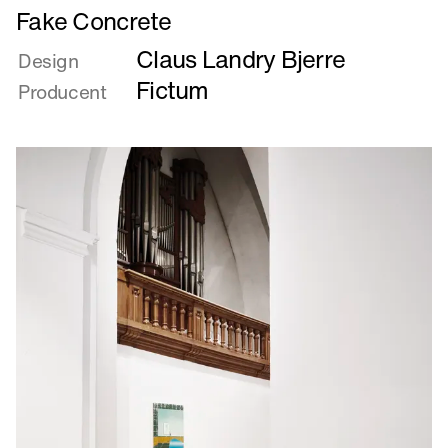
Læs
Fake Concrete
mere
Claus Landry Bjerre
om
Design
Fake
Fictum
Producent
Concrete