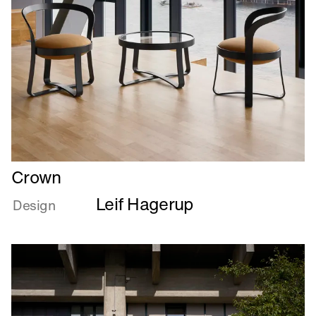
Læs
Crown
mere
Leif Hagerup
om
Design
Crown