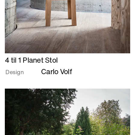
Læs
4 til 1 Planet Stol
mere
Carlo Volf
om
Design
4
til
1
Planet
Stol