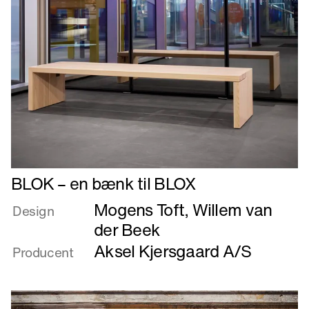
Læs
BLOK – en bænk til BLOX
mere
Mogens Toft
,
Willem van
om
Design
BLOK
der Beek
–
Aksel Kjersgaard A/S
Producent
en
bænk
til
BLOX