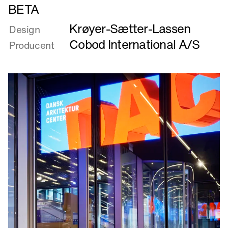
Læs
BETA
mere
Krøyer-Sætter-Lassen
om
Design
BETA
Cobod International A/S
Producent