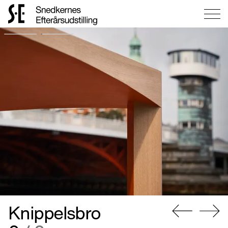
Gå
til
forsiden
Knippelsbro
Gå
Gå