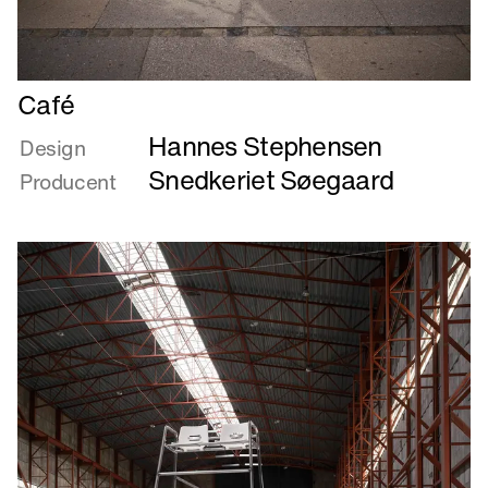
Læs
Café
mere
Hannes Stephensen
om
Design
Café
Snedkeriet Søegaard
Producent