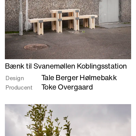
Læs
Bænk til Svanemøllen Koblingsstation
mere
Tale Berger Hølmebakk
om
Design
Bænk
Toke Overgaard
Producent
til
Svanemøllen
Koblingsstation