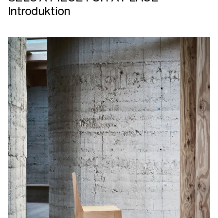
Introduktion
SE23
A
PIECE
FOR
A
PLACE
Introduktion