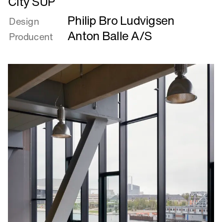
City SUP
mere
Philip Bro Ludvigsen
om
Design
City
Anton Balle A/S
Producent
SUP