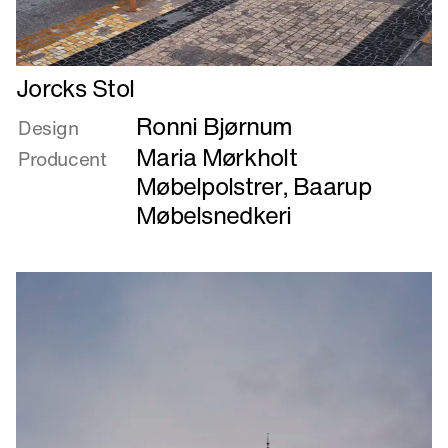
Læs
Jorcks Stol
mere
Ronni Bjørnum
om
Design
Jorcks
Maria Mørkholt
Producent
Stol
Møbelpolstrer
,
Baarup
Møbelsnedkeri