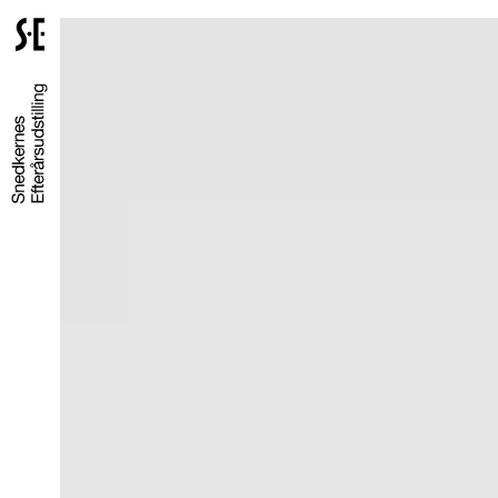
Gå
til
forsiden