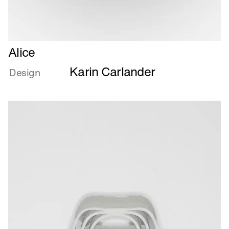
Læs
Alice
mere
Karin Carlander
om
Design
Alice