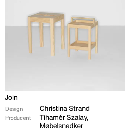
Læs
Join
mere
Christina Strand
om
Design
Join
Tihamér Szalay,
Producent
Møbelsnedker