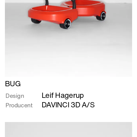
Læs
BUG
mere
Leif Hagerup
om
Design
BUG
DAVINCI 3D A/S
Producent