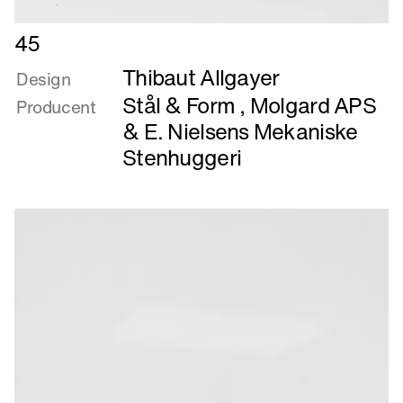
Læs
45
mere
Thibaut Allgayer
om
Design
45
Stål & Form
,
Molgard APS
Producent
&
E. Nielsens Mekaniske
Stenhuggeri