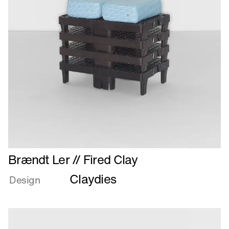
Læs
Brændt Ler // Fired Clay
mere
Claydies
om
Design
Brændt
Ler
//
Fired