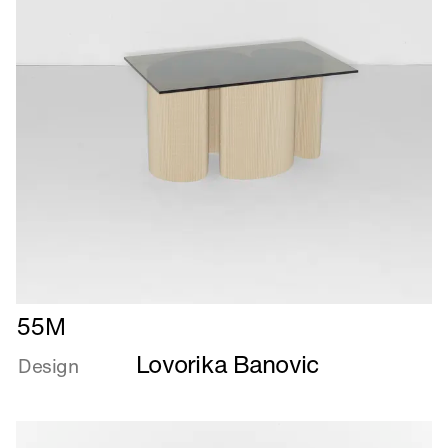
Læs
55M
mere
Lovorika Banovic
om
Design
55M