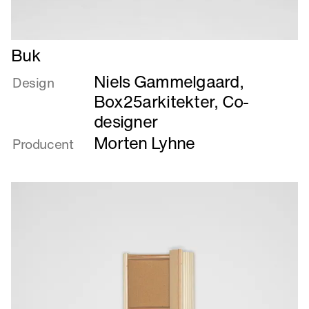
Læs
Buk
mere
Niels Gammelgaard
,
om
Design
Buk
Box25arkitekter, Co-
designer
Morten Lyhne
Producent