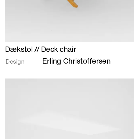
Læs
Dækstol // Deck chair
mere
Erling Christoffersen
om
Design
Dækstol
//
Deck
chair