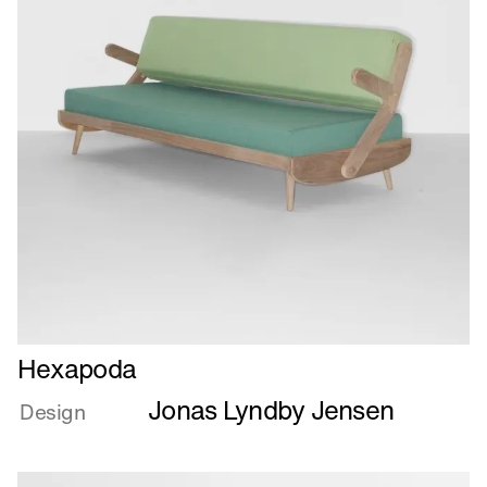
Læs
Hexapoda
mere
Jonas Lyndby Jensen
om
Design
Hexapoda