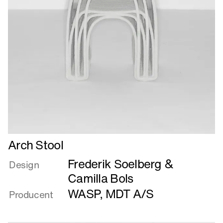
Læs
Arch Stool
mere
Frederik Soelberg &
om
Design
Arch
Camilla Bols
Stool
WASP
,
MDT A/S
Producent