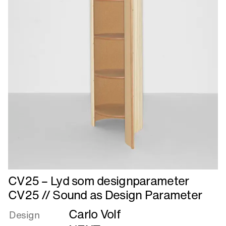
Læs
CV25 – Lyd som designparameter
mere
CV25 // Sound as Design Parameter
om
Carlo Volf
CV25
Design
–