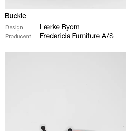
Læs
Buckle
mere
Lærke Ryom
om
Design
Buckle
Fredericia Furniture A/S
Producent