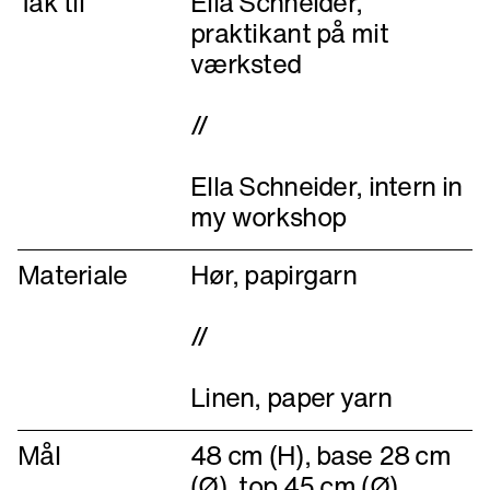
Tak til
Ella Schneider,
praktikant på mit
værksted
//
Ella Schneider, intern in
my workshop
Materiale
Hør, papirgarn
//
Linen, paper yarn
Mål
48 cm (H), base 28 cm
(Ø), top 45 cm (Ø)