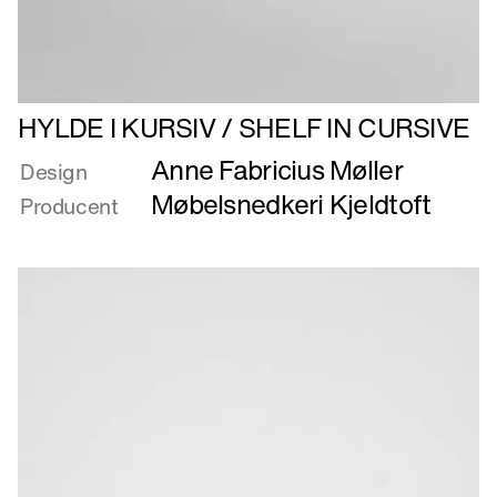
Læs
HYLDE I KURSIV / SHELF IN CURSIVE
mere
Anne Fabricius Møller
om
Design
HYLDE
Møbelsnedkeri Kjeldtoft
Producent
I
KURSIV
/
SHELF
IN
CURSIVE