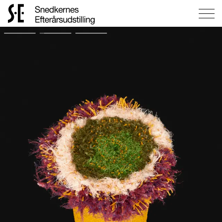
Gå
til
forsiden