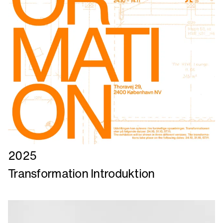
Læs
2025
mere
Transformation Introduktion
om
Transformation
Introduktion