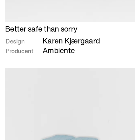
Læs
Better safe than sorry
mere
Karen Kjærgaard
om
Design
Better
Ambiente
Producent
safe
than
sorry