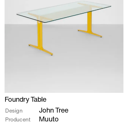
Læs
Foundry Table
mere
John Tree
om
Design
Foundry
Muuto
Producent
Table