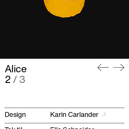
Alice
Gå
Gå
2
/ 3
til
til
forrige
næste
Design
Karin Carlander