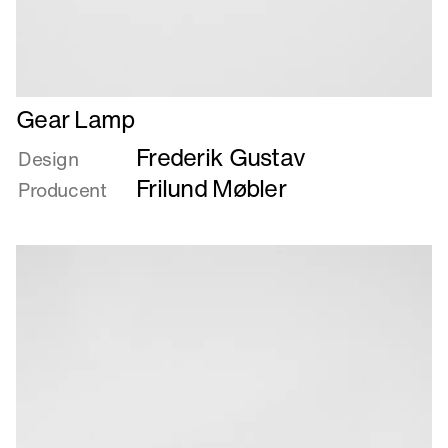
Læs
Gear Lamp
mere
Frederik Gustav
om
Design
Gear
Frilund Møbler
Producent
Lamp