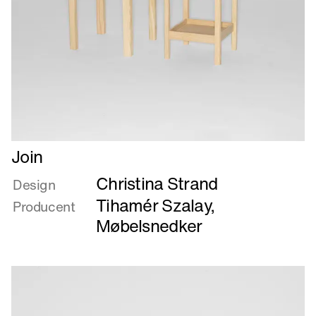
Læs
Join
mere
Christina Strand
om
Design
Join
Tihamér Szalay,
Producent
Møbelsnedker