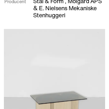
Stål & Form
,
Molgard APS
Producent
&
E. Nielsens Mekaniske
Stenhuggeri