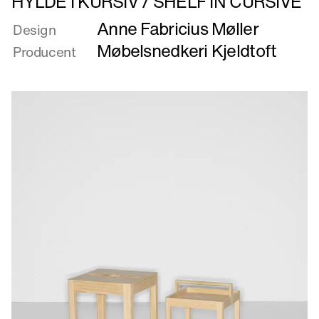
HYLDE I KURSIV / SHELF IN CURSIVE
mere
Anne Fabricius Møller
om
Design
HYLDE
Møbelsnedkeri Kjeldtoft
Producent
I
KURSIV
/
SHELF
IN
CURSIVE