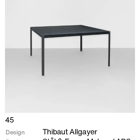
Læs
45
mere
Thibaut Allgayer
om
Design
45