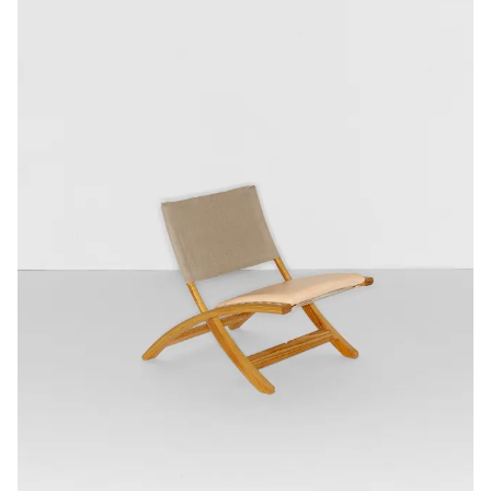
//
Sound
as
Design
Parameter