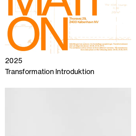
Læs
2025
mere
Transformation Introduktion
om
Transformation
Introduktion