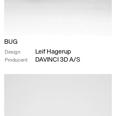
Læs
BUG
mere
Leif Hagerup
om
Design
BUG
DAVINCI 3D A/S
Producent