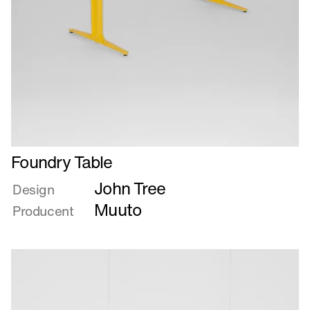
Læs
Foundry Table
mere
John Tree
om
Design
Foundry
Muuto
Producent
Table