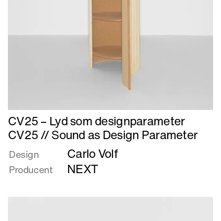
Læs
CV25 – Lyd som designparameter
mere
CV25 // Sound as Design Parameter
om
Carlo Volf
CV25
Design
–
NEXT
Producent
Lyd
som
designparameter
CV25