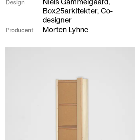
Niels Gammelgaard
,
om
Design
Buk
Box25arkitekter, Co-
designer
Morten Lyhne
Producent