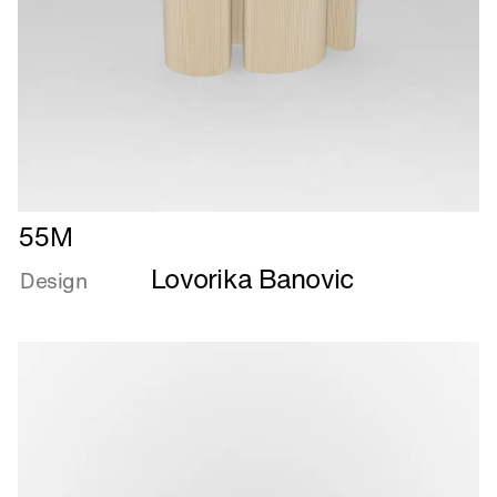
Læs
55M
mere
Lovorika Banovic
om
Design
55M