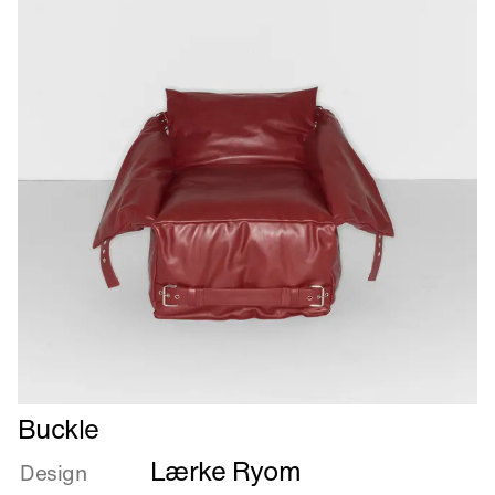
Læs
Buckle
mere
Lærke Ryom
om
Design