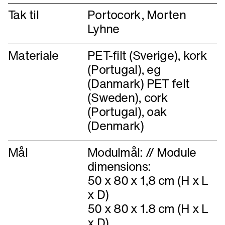
Tak til
Portocork, Morten
Lyhne
Materiale
PET-filt (Sverige), kork
(Portugal), eg
(Danmark) PET felt
(Sweden), cork
(Portugal), oak
Mål
Modulmål: // Module
dimensions:
50 x 80 x 1,8 cm (H x L
x D)
50 x 80 x 1.8 cm (H x L
x D)