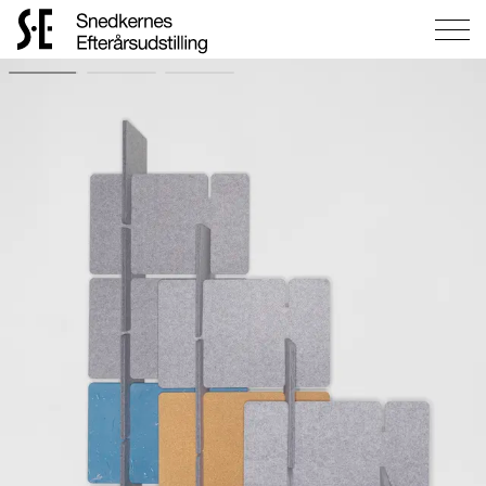
Gå
til
forsiden