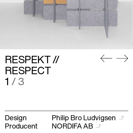
RESPEKT //
Gå
Gå
RESPECT
til
til
2
/ 3
forrige
næste
Design
Philip Bro Ludvigsen
Producent
NORDIFA AB