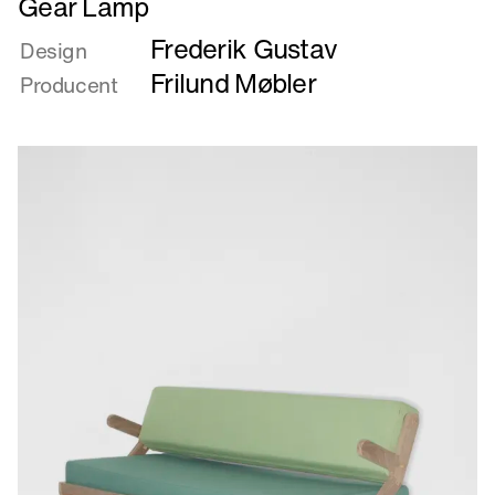
Gear Lamp
mere
Frederik Gustav
om
Design
Gear
Frilund Møbler
Producent
Lamp