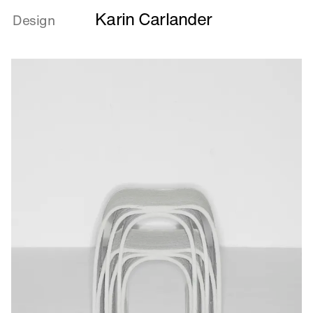
mere
Karin Carlander
om
Design
Alice