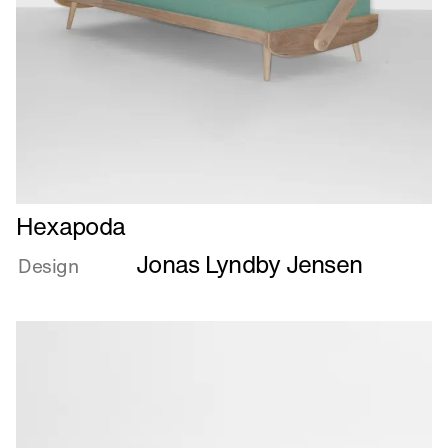
Læs
Hexapoda
mere
Jonas Lyndby Jensen
om
Design
Hexapoda