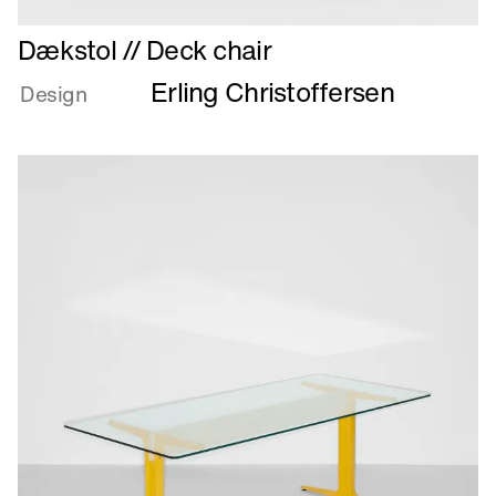
Læs
Dækstol // Deck chair
mere
Erling Christoffersen
om
Design
Dækstol
//
Deck
chair