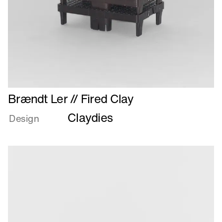
Læs
Brændt Ler // Fired Clay
mere
Claydies
om
Design
Brændt
Ler
//
Fired
Clay