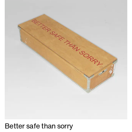
Læs
Better safe than sorry
mere