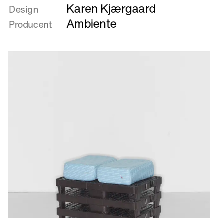
Karen Kjærgaard
om
Design
Better
Ambiente
Producent
safe
than
sorry