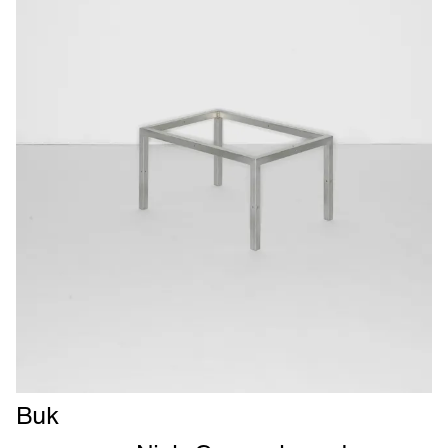
Læs
Buk
mere