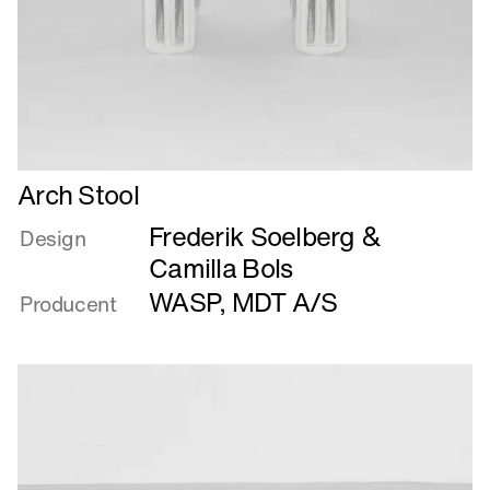
Læs
Arch Stool
mere
Frederik Soelberg &
om
Design
Arch
Camilla Bols
Stool
WASP
,
MDT A/S
Producent