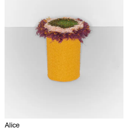
Læs
Alice