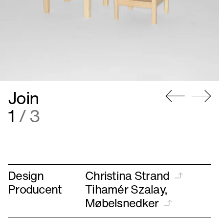
Join
Gå
Gå
2
/ 3
til
til
forrige
næste
Design
Christina Strand
Producent
Tihamér Szalay,
Møbelsnedker