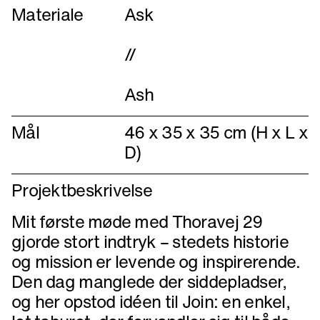
Materiale
Ask
//
Ash
Mål
46 x 35 x 35 cm (H x L x
D)
Projektbeskrivelse
Mit første møde med Thoravej 29
gjorde stort indtryk – stedets historie
og mission er levende og inspirerende.
Den dag manglede der siddepladser,
og her opstod idéen til Join: en enkel,