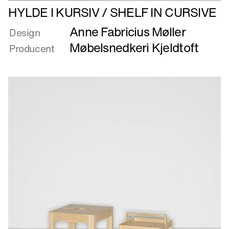
Læs
HYLDE I KURSIV / SHELF IN CURSIVE
mere
Anne Fabricius Møller
om
Design
HYLDE
Møbelsnedkeri Kjeldtoft
Producent
I
KURSIV
/
SHELF
IN
CURSIVE