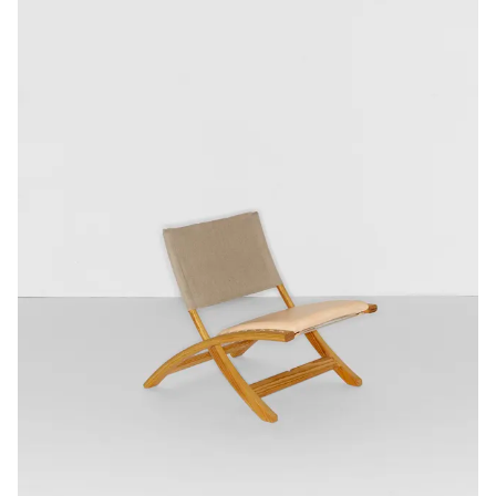
CV25
//
Sound
as
Design
Parameter