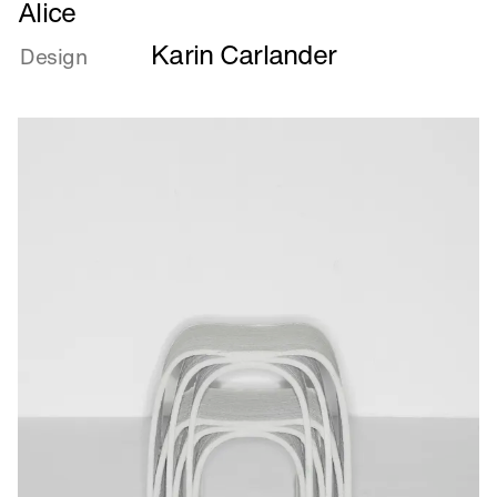
Alice
mere
Karin Carlander
om
Design
Alice