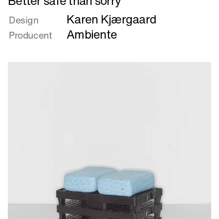
Better safe than sorry
mere
Karen Kjærgaard
om
Design
Better
Ambiente
Producent
safe
than
sorry