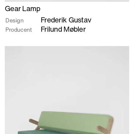
Læs
Gear Lamp
mere
Frederik Gustav
om
Design
Gear
Frilund Møbler
Producent
Lamp