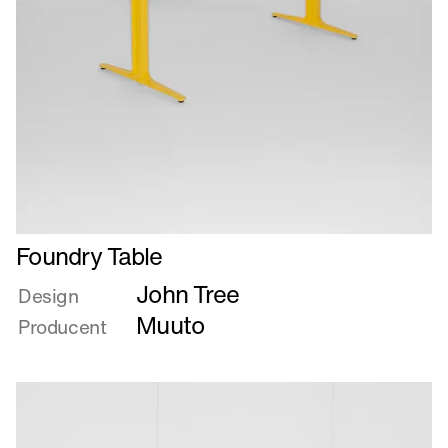
Læs
Foundry Table
mere
John Tree
om
Design
Foundry
Muuto
Producent
Table