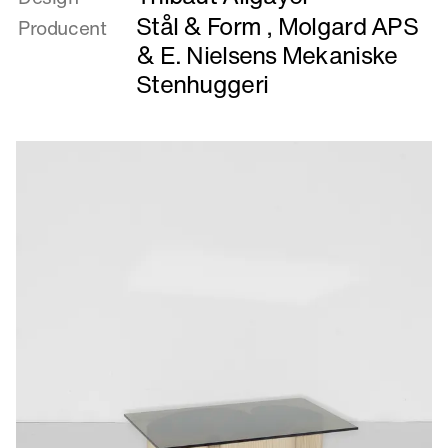
45
Stål & Form
,
Molgard APS
Producent
&
E. Nielsens Mekaniske
Stenhuggeri