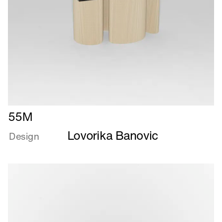
Læs
55M
mere
Lovorika Banovic
om
Design
55M