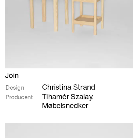
Læs
Join
mere
Christina Strand
om
Design
Join
Tihamér Szalay,
Producent
Møbelsnedker