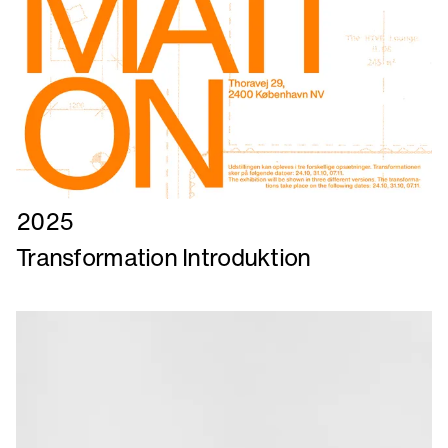
Læs
2025
mere
Transformation Introduktion
om
Transformation
Introduktion