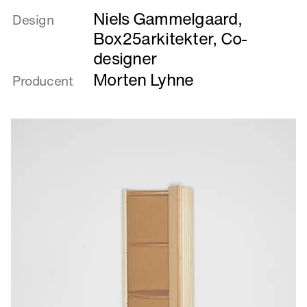
mere
Niels Gammelgaard
,
om
Design
Buk
Box25arkitekter, Co-
designer
Morten Lyhne
Producent