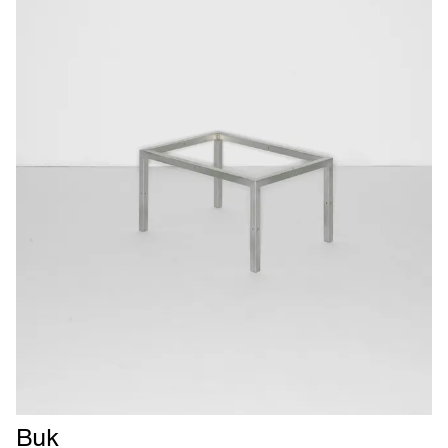
Læs
Buk