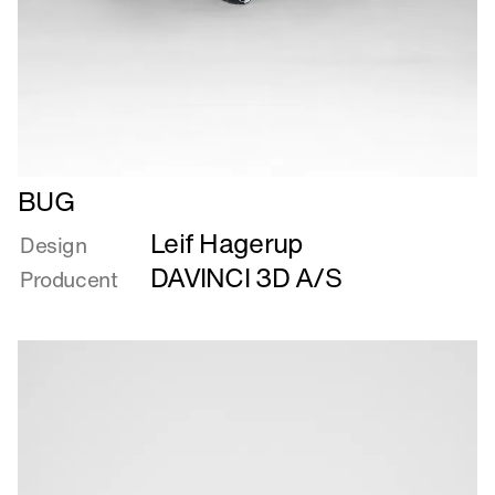
Læs
BUG
mere
Leif Hagerup
om
Design
BUG
DAVINCI 3D A/S
Producent