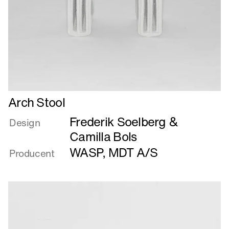
Læs
Arch Stool
mere
Frederik Soelberg &
om
Design
Arch
Camilla Bols
Stool
WASP
,
MDT A/S
Producent