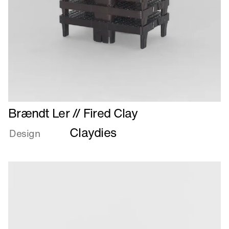
Læs
Brændt Ler // Fired Clay
mere
Claydies
om
Design
Brændt
Ler
//
Fired
Clay