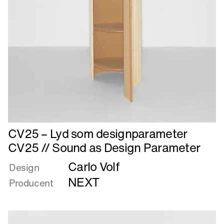
Læs
CV25 – Lyd som designparameter
mere
CV25 // Sound as Design Parameter
om
Carlo Volf
CV25
Design
–
NEXT
Producent
Lyd
som
designparameter