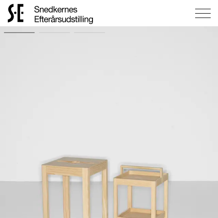
Gå
til
forsiden