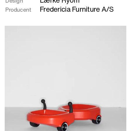
Design
Buckle
Fredericia Furniture A/S
Producent