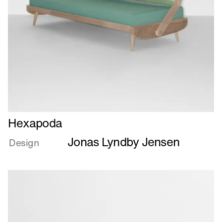
Læs
Hexapoda
mere
Jonas Lyndby Jensen
om
Design
Hexapoda