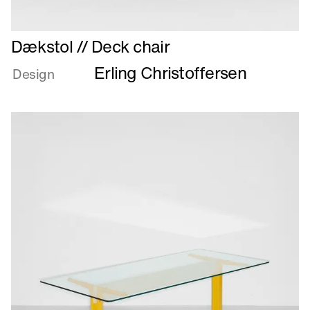
Læs
Dækstol // Deck chair
mere
Erling Christoffersen
om
Design
Dækstol
//
Deck
chair