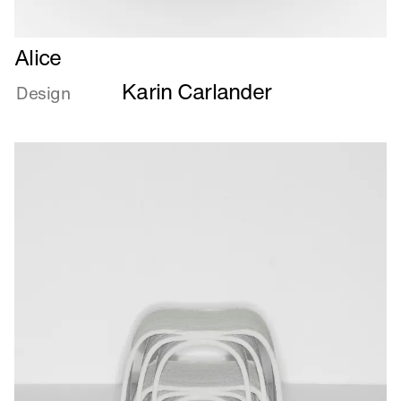
Læs
Alice
mere
Karin Carlander
om
Design
Alice