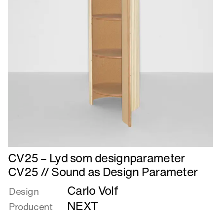
Læs
CV25 – Lyd som designparameter
mere
CV25 // Sound as Design Parameter
om
Carlo Volf
CV25
Design
–
NEXT
Producent
Lyd