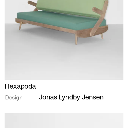
Læs
Hexapoda
mere
Jonas Lyndby Jensen
om
Design
Hexapoda