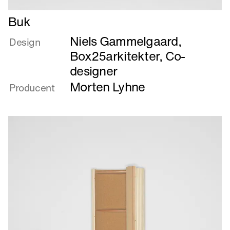
Læs
Buk
mere
Niels Gammelgaard
,
om
Design
Buk
Box25arkitekter, Co-
designer
Morten Lyhne
Producent