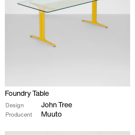
Læs
Foundry Table
mere
John Tree
om
Design
Foundry
Muuto
Producent
Table