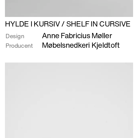
Læs
HYLDE I KURSIV / SHELF IN CURSIVE
mere
Anne Fabricius Møller
om
Design
HYLDE
Møbelsnedkeri Kjeldtoft
Producent
I
KURSIV
/
SHELF
IN
CURSIVE