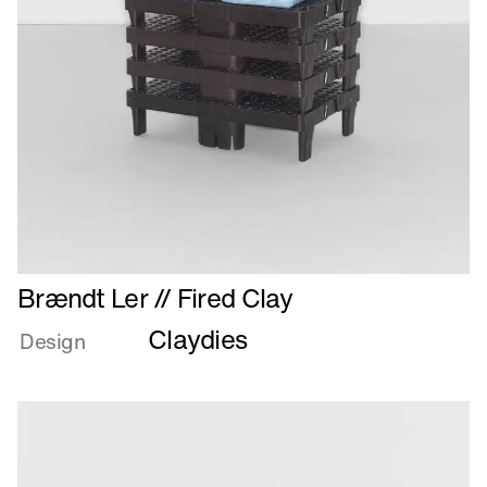
Læs
Brændt Ler // Fired Clay
mere
Claydies
om
Design
Brændt
Ler
//
Fired
Clay