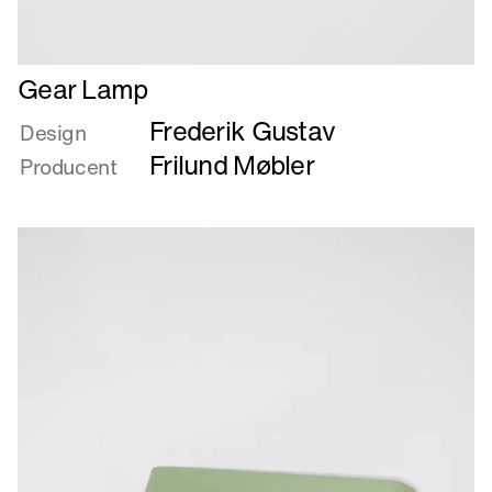
Læs
Gear Lamp
mere
Frederik Gustav
om
Design
Gear
Frilund Møbler
Producent
Lamp