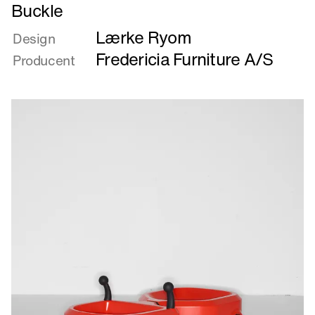
Læs
Buckle
mere
Lærke Ryom
om
Design
Buckle
Fredericia Furniture A/S
Producent