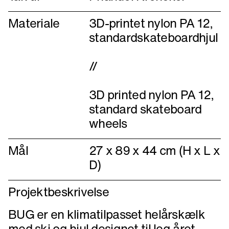
Materiale
3D-printet nylon PA 12,
standardskateboardhjul
//
3D printed nylon PA 12,
standard skateboard
Mål
27 x 89 x 44 cm (H x L x
D)
Projektbeskrivelse
BUG er en klimatilpasset helårskælk
med ski og hjul designet til leg året