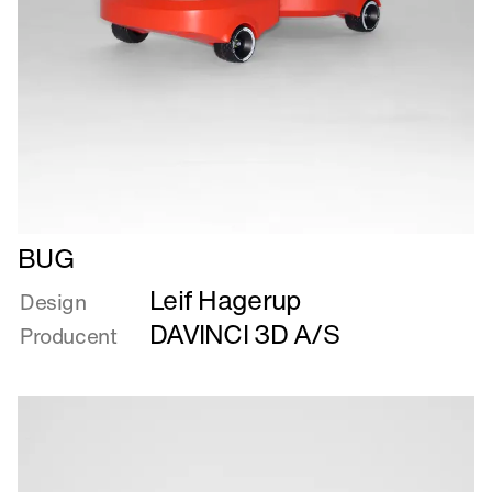
Læs
BUG
mere
Leif Hagerup
om
Design
BUG
DAVINCI 3D A/S
Producent