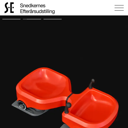
Gå
til
forsiden