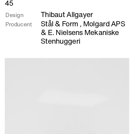
45
mere
Thibaut Allgayer
om
Design
45
Stål & Form
,
Molgard APS
Producent
&
E. Nielsens Mekaniske
Stenhuggeri