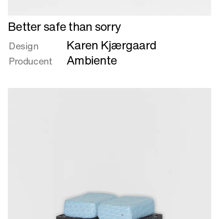
Læs
Better safe than sorry
mere
Karen Kjærgaard
om
Design
Better
Ambiente
Producent
safe
than
sorry