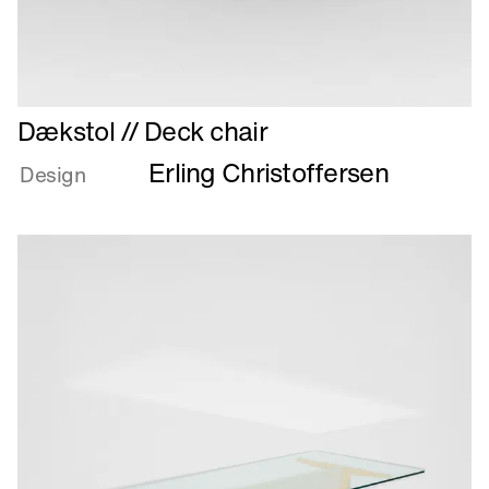
Læs
Dækstol // Deck chair
mere
Erling Christoffersen
om
Design
Dækstol
//
Deck
chair