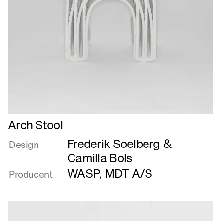
Læs
Arch Stool
mere
Frederik Soelberg &
om
Design
Arch
Camilla Bols
Stool
WASP
,
MDT A/S
Producent