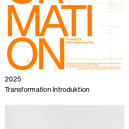
Læs
2025
mere
Transformation Introduktion
om
Transformation
Introduktion