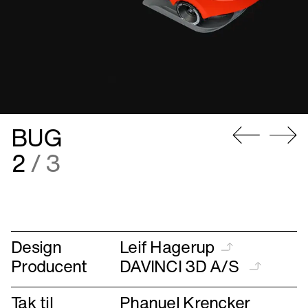
BUG
Gå
Gå
2
/ 3
til
til
forrige
næste
Design
Leif Hagerup
Producent
DAVINCI 3D A/S
Tak til
Phanuel Krencker