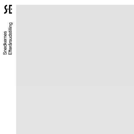
Gå
til
forsiden