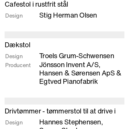
Læs
stål
Cafestol i rustfrit stål
mere
Stig Herman Olsen
om
Design
Cafestol
i
rustfrit
Læs
stål
Dækstol
mere
Troels Grum-Schwensen
om
Design
Dækstol
Jönsson Invent A/S
,
Producent
Hansen & Sørensen ApS
&
Egtved Pianofabrik
Læs
Drivtømmer - tømmerstol til at drive i
mere
Hannes Stephensen
,
om
Design
Drivtømmer