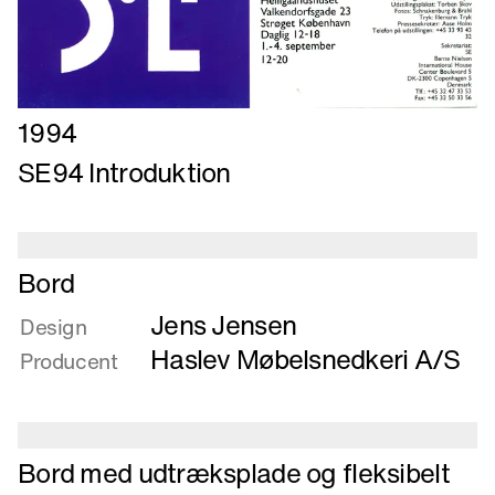
Læs
1994
mere
SE94 Introduktion
om
SE94
Introduktion
Læs
Bord
mere
Jens Jensen
om
Design
Bord
Haslev Møbelsnedkeri A/S
Producent
Læs
Bord med udtræksplade og fleksibelt
mere