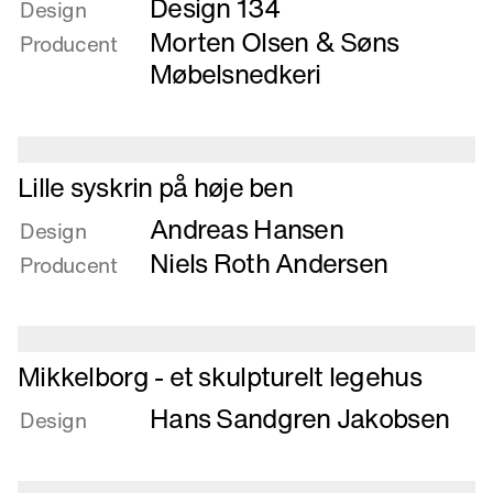
Design 134
om
Design
Let
Morten Olsen & Søns
Producent
og
Møbelsnedkeri
komfortabel
spisebordsstol
Læs
Lille syskrin på høje ben
mere
Andreas Hansen
om
Design
Lille
Niels Roth Andersen
Producent
syskrin
på
høje
ben
Læs
Mikkelborg - et skulpturelt legehus
mere
Hans Sandgren Jakobsen
om
Design
Mikkelborg
-