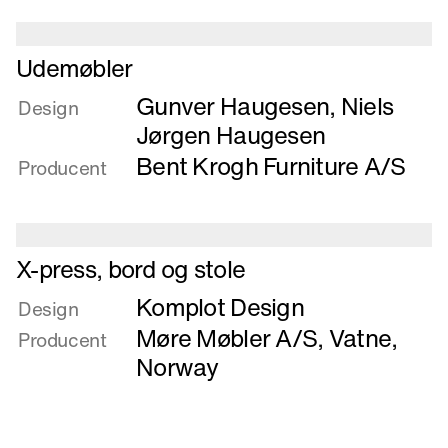
Opbevaringsmøbel
til
foldetaburet
Læs
Udemøbler
og
mere
Gunver Haugesen
,
Niels
bordplader
om
Design
Udemøbler
Jørgen Haugesen
Bent Krogh Furniture A/S
Producent
Læs
X-press, bord og stole
mere
Komplot Design
om
Design
X-
Møre Møbler A/S
,
Vatne,
Producent
press,
Norway
bord
og
stole