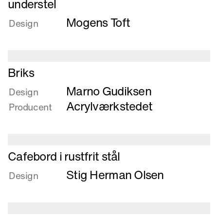
understel
om
Mogens Toft
Bord
Design
med
udtræksplade
og
fleksibelt
Læs
Briks
understel
mere
Marno Gudiksen
om
Design
Briks
Acrylværkstedet
Producent
Læs
Cafebord i rustfrit stål
mere
Stig Herman Olsen
om
Design
Cafebord
i
rustfrit