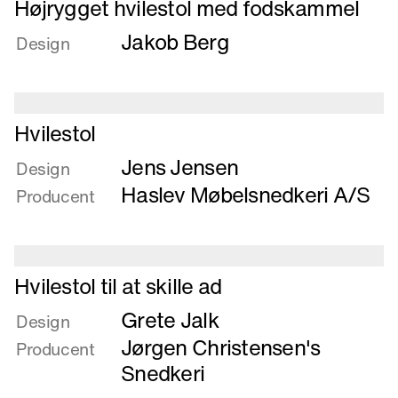
Højrygget hvilestol med fodskammel
mere
Jakob Berg
om
Design
Højrygget
hvilestol
med
Læs
fodskammel
Hvilestol
mere
Jens Jensen
om
Design
Hvilestol
Haslev Møbelsnedkeri A/S
Producent
Læs
Hvilestol til at skille ad
mere
Grete Jalk
om
Design
Hvilestol
Jørgen Christensen's
Producent
til
Snedkeri
at