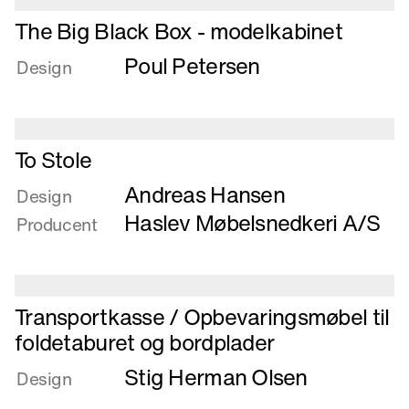
Læs
The Big Black Box - modelkabinet
mere
Poul Petersen
om
Design
The
Big
Black
Læs
Box
To Stole
mere
-
Andreas Hansen
om
Design
modelkabinet
To
Haslev Møbelsnedkeri A/S
Producent
Stole
Læs
Transportkasse / Opbevaringsmøbel til
mere
foldetaburet og bordplader
om
Stig Herman Olsen
Transportkasse
Design
/