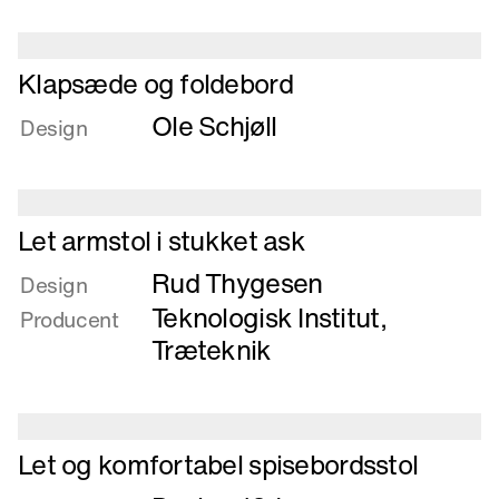
skille
ad
Læs
Klapsæde og foldebord
mere
Ole Schjøll
om
Design
Klapsæde
og
foldebord
Læs
Let armstol i stukket ask
mere
Rud Thygesen
om
Design
Let
Teknologisk Institut,
Producent
armstol
Træteknik
i
stukket
ask
Læs
Let og komfortabel spisebordsstol
mere