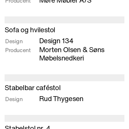
Møre Møbler A/S
Producent
og
konferencestol
Læs
Sofa og hvilestol
mere
Design 134
om
Design
Sofa
Morten Olsen & Søns
Producent
og
Møbelsnedkeri
hvilestol
Læs
Stabelbar caféstol
mere
Rud Thygesen
om
Design
Stabelbar
caféstol
Læs
Stabelstol nr. 4