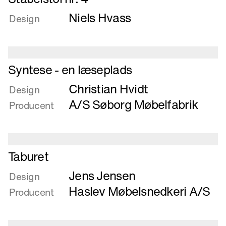
mere
Niels Hvass
om
Design
Stabelstol
nr.
4
Læs
Syntese - en læseplads
mere
Christian Hvidt
om
Design
Syntese
A/S Søborg Møbelfabrik
Producent
-
en
læseplads
Læs
Taburet
mere
Jens Jensen
om
Design
Taburet
Haslev Møbelsnedkeri A/S
Producent