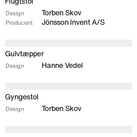
Flugtstol
mere
Torben Skov
om
Design
Flugtstol
Jönsson Invent A/S
Producent
Læs
Gulvtæpper
mere
Hanne Vedel
om
Design
Gulvtæpper
Læs
Gyngestol
mere
Torben Skov
om
Design
Gyngestol
Læs