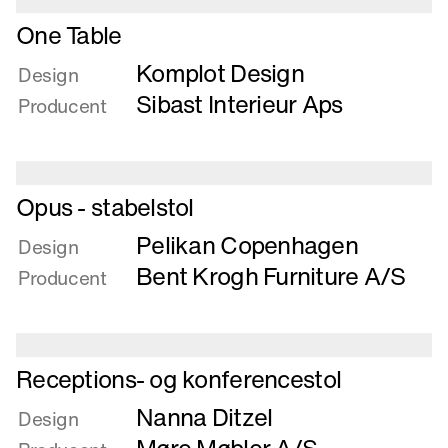
et
Læs
skulpturelt
One Table
mere
legehus
Komplot Design
om
Design
One
Sibast Interieur Aps
Producent
Table
Læs
Opus - stabelstol
mere
Pelikan Copenhagen
om
Design
Opus
Bent Krogh Furniture A/S
Producent
-
stabelstol
Læs
Receptions- og konferencestol
mere
Nanna Ditzel
om
Design
Receptions-