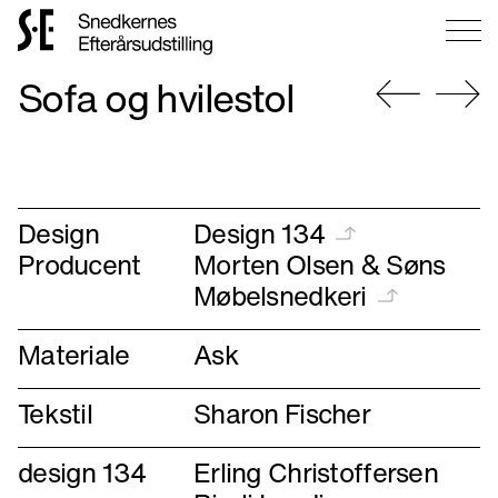
Gå
Sofa og hvilestol
til
forsiden
Gå
Gå
til
til
forrige
næste
Design
Design 134
Producent
Morten Olsen & Søns
Møbelsnedkeri
Materiale
Ask
Tekstil
Sharon Fischer
design 134
Erling Christoffersen