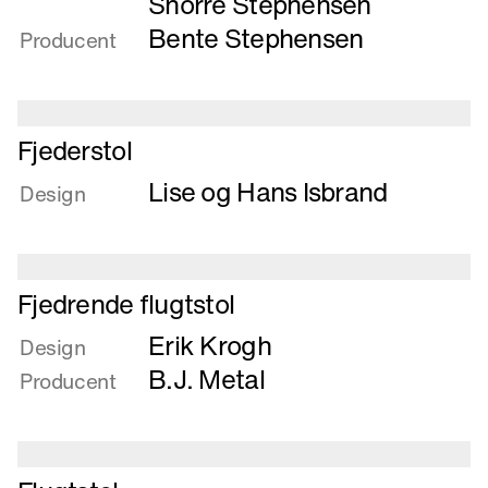
Snorre Stephensen
-
Bente Stephensen
Producent
tømmerstol
til
at
drive
Læs
Fjederstol
i
mere
Lise og Hans Isbrand
om
Design
Fjederstol
Læs
Fjedrende flugtstol
mere
Erik Krogh
om
Design
Fjedrende
B.J. Metal
Producent
flugtstol
Læs