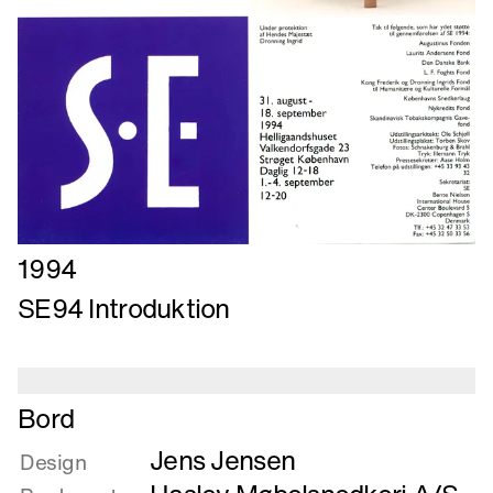
Læs
1994
mere
SE94 Introduktion
om
SE94
Introduktion
Læs
Bord
mere
Jens Jensen
om
Design
Bord