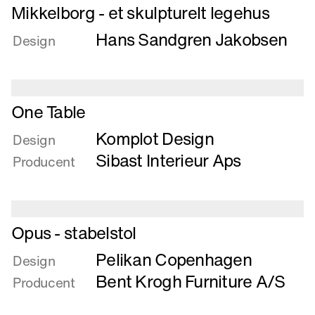
ben
Læs
Mikkelborg - et skulpturelt legehus
mere
Hans Sandgren Jakobsen
om
Design
Mikkelborg
-
et
Læs
skulpturelt
One Table
mere
legehus
Komplot Design
om
Design
One
Sibast Interieur Aps
Producent
Table
Læs
Opus - stabelstol
mere
Pelikan Copenhagen
om
Design
Opus
Bent Krogh Furniture A/S
Producent
-
stabelstol