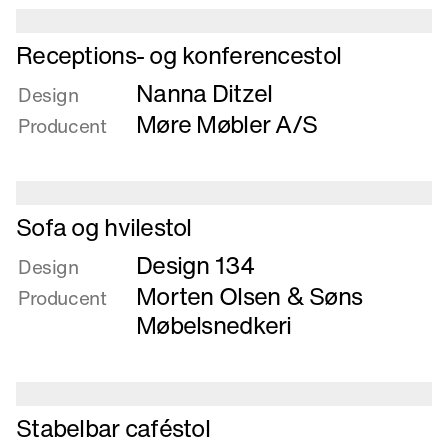
Læs
Receptions- og konferencestol
mere
Nanna Ditzel
om
Design
Receptions-
Møre Møbler A/S
Producent
og
konferencestol
Læs
Sofa og hvilestol
mere
Design 134
om
Design
Sofa
Morten Olsen & Søns
Producent
og
Møbelsnedkeri
hvilestol
Læs
Stabelbar caféstol
mere