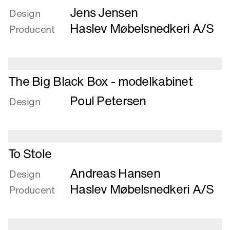
Jens Jensen
om
Design
Taburet
Haslev Møbelsnedkeri A/S
Producent
Læs
The Big Black Box - modelkabinet
mere
Poul Petersen
om
Design
The
Big
Black
Læs
Box
To Stole
mere
-
Andreas Hansen
om
Design
modelkabinet
To
Haslev Møbelsnedkeri A/S
Producent
Stole