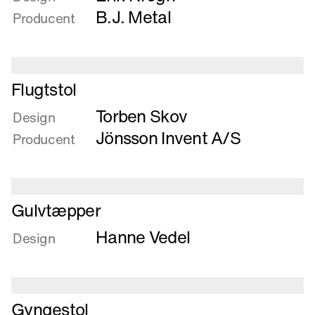
Fjedrende
B.J. Metal
Producent
flugtstol
Læs
Flugtstol
mere
Torben Skov
om
Design
Flugtstol
Jönsson Invent A/S
Producent
Læs
Gulvtæpper
mere
Hanne Vedel
om
Design
Gulvtæpper
Læs
Gyngestol