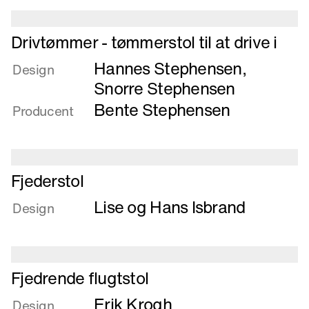
Læs
Drivtømmer - tømmerstol til at drive i
mere
Hannes Stephensen
,
om
Design
Drivtømmer
Snorre Stephensen
-
Bente Stephensen
Producent
tømmerstol
til
at
drive
Læs
Fjederstol
i
mere
Lise og Hans Isbrand
om
Design
Fjederstol
Læs
Fjedrende flugtstol
mere
Erik Krogh
om
Design