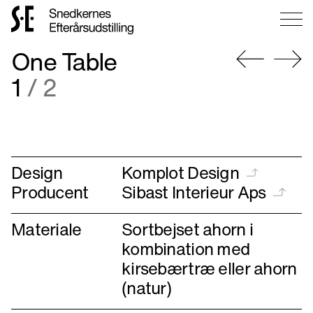
Gå
One Table
til
forsiden
Gå
Gå
1
/ 2
til
til
forrige
næste
Design
Komplot Design
Producent
Sibast Interieur Aps
Materiale
Sortbejset ahorn i
kombination med
kirsebærtræ eller ahorn
(natur)