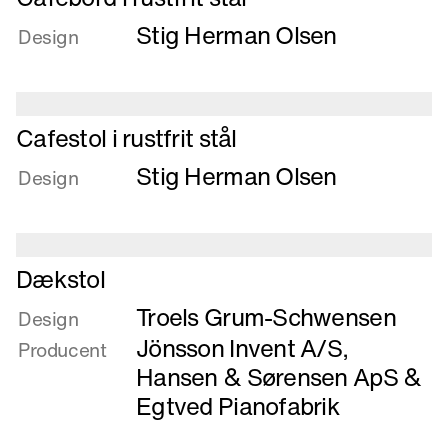
mere
Stig Herman Olsen
om
Design
Cafebord
i
rustfrit
Læs
stål
Cafestol i rustfrit stål
mere
Stig Herman Olsen
om
Design
Cafestol
i
rustfrit
Læs
stål
Dækstol
mere
Troels Grum-Schwensen
om
Design
Dækstol
Jönsson Invent A/S
,
Producent
Hansen & Sørensen ApS
&
Egtved Pianofabrik