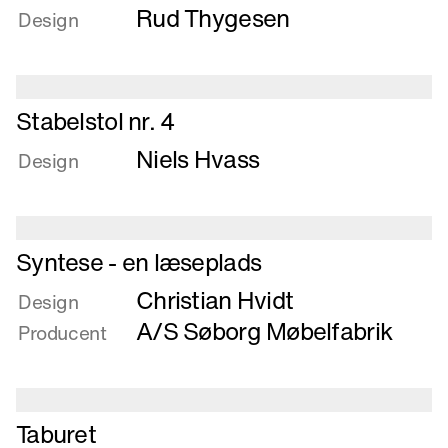
Rud Thygesen
om
Design
Stabelbar
caféstol
Læs
Stabelstol nr. 4
mere
Niels Hvass
om
Design
Stabelstol
nr.
4
Læs
Syntese - en læseplads
mere
Christian Hvidt
om
Design
Syntese
A/S Søborg Møbelfabrik
Producent
-
en
læseplads
Læs
Taburet
mere