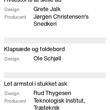
mere
Grete Jalk
om
Design
Hvilestol
Jørgen Christensen's
Producent
til
Snedkeri
at
skille
ad
Læs
Klapsæde og foldebord
mere
Ole Schjøll
om
Design
Klapsæde
og
foldebord
Læs
Let armstol i stukket ask
mere
Rud Thygesen
om
Design
Let
Teknologisk Institut,
Producent
armstol
Træteknik