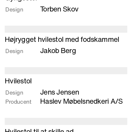
mere
Torben Skov
om
Design
Gyngestol
Læs
Højrygget hvilestol med fodskammel
mere
Jakob Berg
om
Design
Højrygget
hvilestol
med
Læs
fodskammel
Hvilestol
mere
Jens Jensen
om
Design
Hvilestol
Haslev Møbelsnedkeri A/S
Producent
Læs
Hvilestol til at skille ad