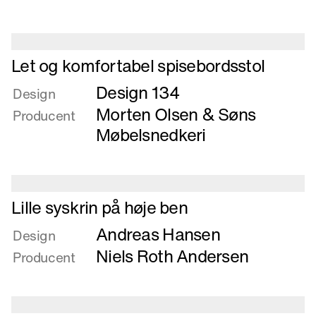
i
stukket
ask
Læs
Let og komfortabel spisebordsstol
mere
Design 134
om
Design
Let
Morten Olsen & Søns
Producent
og
Møbelsnedkeri
komfortabel
spisebordsstol
Læs
Lille syskrin på høje ben
mere
Andreas Hansen
om
Design
Lille
Niels Roth Andersen
Producent
syskrin
på
høje