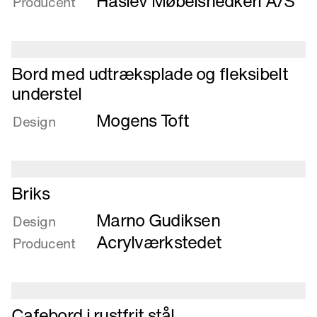
Haslev Møbelsnedkeri A/S
Producent
Læs
Bord med udtræksplade og fleksibelt
mere
understel
om
Mogens Toft
Bord
Design
med
udtræksplade
og
fleksibelt
Læs
Briks
understel
mere
Marno Gudiksen
om
Design
Briks
Acrylværkstedet
Producent
Læs
Cafebord i rustfrit stål