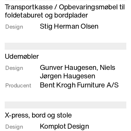
Læs
Transportkasse / Opbevaringsmøbel til
mere
foldetaburet og bordplader
om
Stig Herman Olsen
Transportkasse
Design
/
Opbevaringsmøbel
til
foldetaburet
Læs
Udemøbler
og
mere
Gunver Haugesen
,
Niels
bordplader
om
Design
Udemøbler
Jørgen Haugesen
Bent Krogh Furniture A/S
Producent
Læs
X-press, bord og stole
mere
Komplot Design
om
Design