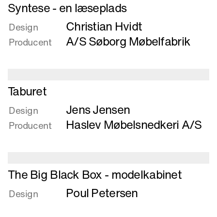
Læs
Syntese - en læseplads
mere
Christian Hvidt
om
Design
Syntese
A/S Søborg Møbelfabrik
Producent
-
en
læseplads
Læs
Taburet
mere
Jens Jensen
om
Design
Taburet
Haslev Møbelsnedkeri A/S
Producent
Læs
The Big Black Box - modelkabinet
mere
Poul Petersen
om
Design
The
Big