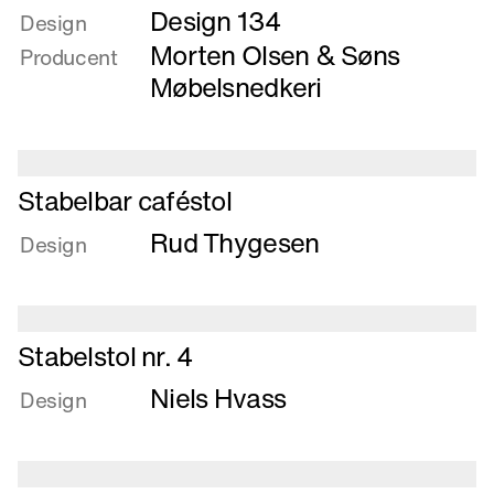
Design 134
om
Design
Sofa
Morten Olsen & Søns
Producent
og
Møbelsnedkeri
hvilestol
Læs
Stabelbar caféstol
mere
Rud Thygesen
om
Design
Stabelbar
caféstol
Læs
Stabelstol nr. 4
mere
Niels Hvass
om
Design
Stabelstol
nr.
4