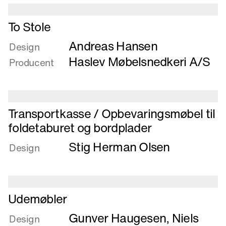
Black
Læs
Box
To Stole
mere
-
Andreas Hansen
om
Design
modelkabinet
To
Haslev Møbelsnedkeri A/S
Producent
Stole
Læs
Transportkasse / Opbevaringsmøbel til
mere
foldetaburet og bordplader
om
Stig Herman Olsen
Transportkasse
Design
/
Opbevaringsmøbel
til
foldetaburet
Læs
Udemøbler
og
mere
Gunver Haugesen
,
Niels
bordplader
om
Design