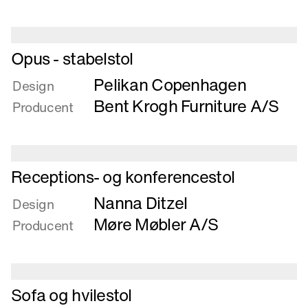
Læs
Opus - stabelstol
mere
Pelikan Copenhagen
om
Design
Opus
Bent Krogh Furniture A/S
Producent
-
stabelstol
Læs
Receptions- og konferencestol
mere
Nanna Ditzel
om
Design
Receptions-
Møre Møbler A/S
Producent
og
konferencestol
Læs
Sofa og hvilestol
mere