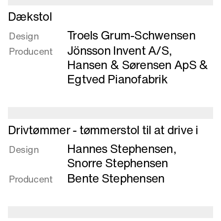
rustfrit
Læs
stål
Dækstol
mere
Troels Grum-Schwensen
om
Design
Dækstol
Jönsson Invent A/S
,
Producent
Hansen & Sørensen ApS
&
Egtved Pianofabrik
Læs
Drivtømmer - tømmerstol til at drive i
mere
Hannes Stephensen
,
om
Design
Drivtømmer
Snorre Stephensen
-
Bente Stephensen
Producent
tømmerstol
til
at
drive