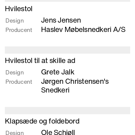
Læs
fodskammel
Hvilestol
mere
Jens Jensen
om
Design
Hvilestol
Haslev Møbelsnedkeri A/S
Producent
Læs
Hvilestol til at skille ad
mere
Grete Jalk
om
Design
Hvilestol
Jørgen Christensen's
Producent
til
Snedkeri
at
skille
ad
Læs
Klapsæde og foldebord
mere
Ole Schjøll
om
Design