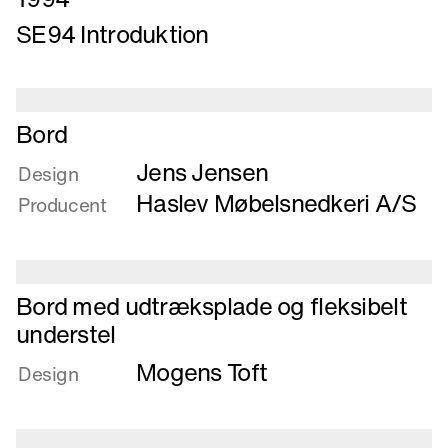
mere
SE94 Introduktion
om
SE94
Introduktion
Læs
Bord
mere
Jens Jensen
om
Design
Bord
Haslev Møbelsnedkeri A/S
Producent
Læs
Bord med udtræksplade og fleksibelt
mere
understel
om
Mogens Toft
Bord
Design
med
udtræksplade
og