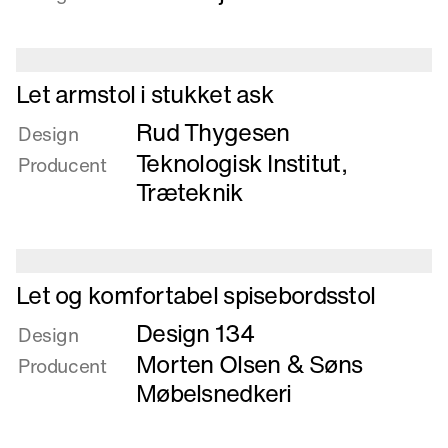
Klapsæde
og
foldebord
Læs
Let armstol i stukket ask
mere
Rud Thygesen
om
Design
Let
Teknologisk Institut,
Producent
armstol
Træteknik
i
stukket
ask
Læs
Let og komfortabel spisebordsstol
mere
Design 134
om
Design
Let
Morten Olsen & Søns
Producent
og
Møbelsnedkeri
komfortabel
spisebordsstol