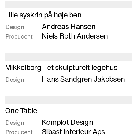
Læs
Lille syskrin på høje ben
mere
Andreas Hansen
om
Design
Lille
Niels Roth Andersen
Producent
syskrin
på
høje
ben
Læs
Mikkelborg - et skulpturelt legehus
mere
Hans Sandgren Jakobsen
om
Design
Mikkelborg
-
et
Læs
skulpturelt
One Table
mere
legehus
Komplot Design
om
Design
One
Sibast Interieur Aps
Producent
Table