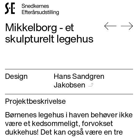
Gå
Mikkelborg - et
til
forsiden
Gå
Gå
skulpturelt legehus
til
til
forrige
næste
Design
Hans Sandgren
Jakobsen
Projektbeskrivelse
Børnenes legehus i haven behøver ikke
være et kedsommeligt, forvokset
dukkehus! Det kan også være en tre