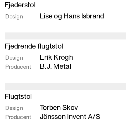
Læs
Fjederstol
i
mere
Lise og Hans Isbrand
om
Design
Fjederstol
Læs
Fjedrende flugtstol
mere
Erik Krogh
om
Design
Fjedrende
B.J. Metal
Producent
flugtstol
Læs
Flugtstol
mere
Torben Skov
om
Design
Flugtstol
Jönsson Invent A/S
Producent