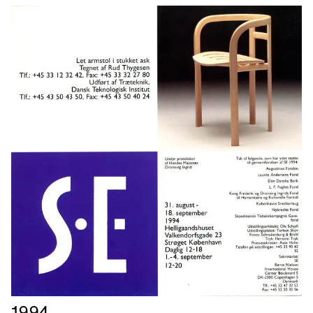
Læs
1994