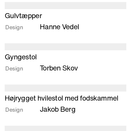
Læs
Gulvtæpper
mere
Hanne Vedel
om
Design
Gulvtæpper
Læs
Gyngestol
mere
Torben Skov
om
Design
Gyngestol
Læs
Højrygget hvilestol med fodskammel
mere
Jakob Berg
om
Design
Højrygget
hvilestol
med