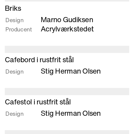
fleksibelt
Læs
Briks
understel
mere
Marno Gudiksen
om
Design
Briks
Acrylværkstedet
Producent
Læs
Cafebord i rustfrit stål
mere
Stig Herman Olsen
om
Design
Cafebord
i
rustfrit
Læs
stål
Cafestol i rustfrit stål
mere
Stig Herman Olsen
om
Design
Cafestol
i