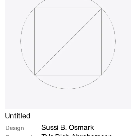
Læs
Untitled
mere
Sussi B. Osmark
om
Design
Untitled