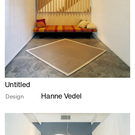
Læs
Untitled
mere
Hanne Vedel
om
Design
Untitled