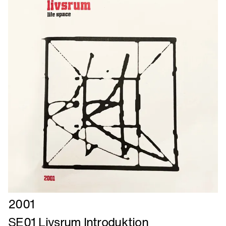
Læs
2001
mere
SE01 Livsrum Introduktion
om