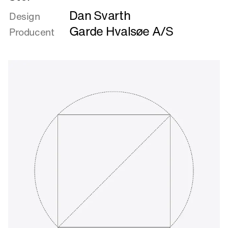
mere
Dan Svarth
om
Design
Stol
Garde Hvalsøe A/S
Producent