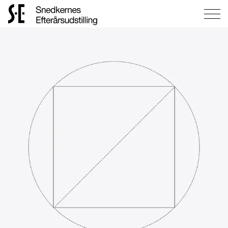
Gå
til
forsiden