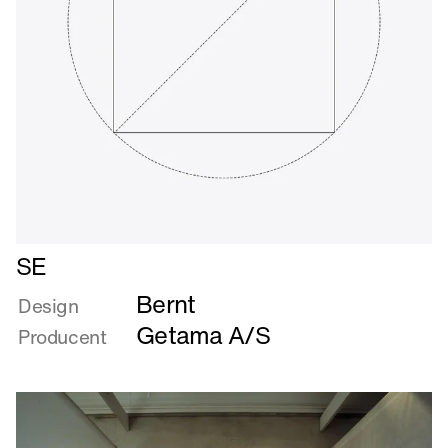
Læs
SE
mere
Bernt
om
Design
SE
Getama A/S
Producent