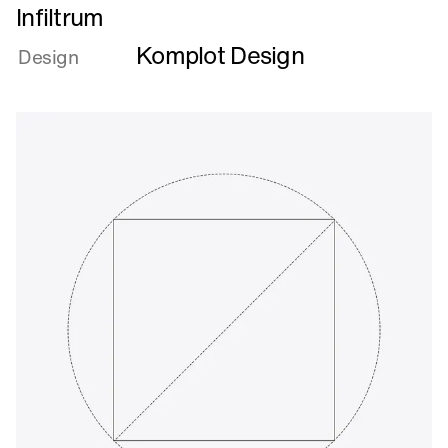
Læs
Infiltrum
mere
Komplot Design
om
Design
Infiltrum