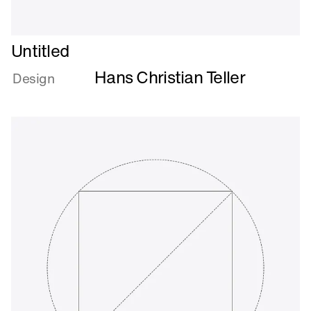
Læs
Untitled
mere
Hans Christian Teller
om
Design
Untitled