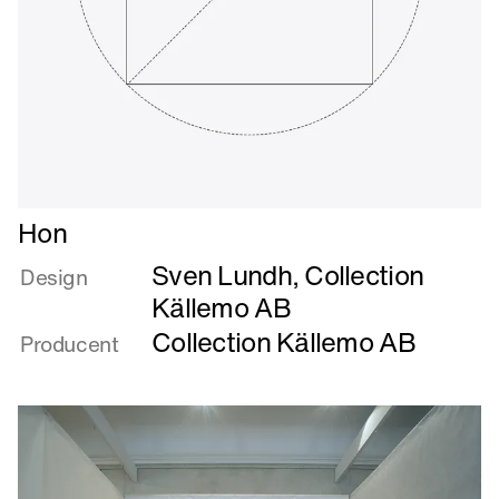
Læs
Hon
mere
Sven Lundh, Collection
om
Design
Hon
Källemo AB
Collection Källemo AB
Producent