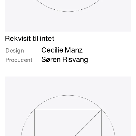
Læs
Rekvisit til intet
mere
Cecilie Manz
om
Design
Rekvisit
Søren Risvang
Producent
til
intet