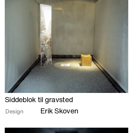
Læs
Siddeblok til gravsted
mere
Erik Skoven
om
Design
Siddeblok
til
gravsted