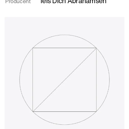
Teis Dich Abrahamsen
Producent