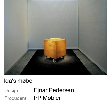
Læs
Ida's møbel
mere
Ejnar Pedersen
om
Design
Ida's
PP Møbler
Producent
møbel