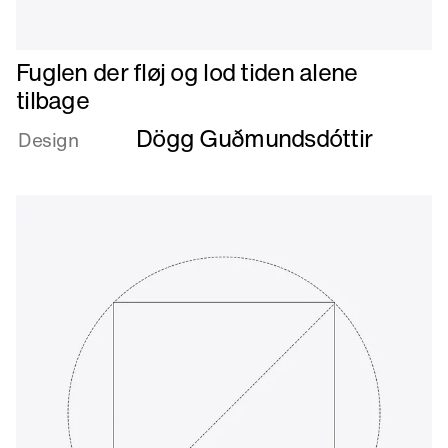
Læs
Fuglen der fløj og lod tiden alene
mere
tilbage
om
Dögg Guðmundsdóttir
Fuglen
Design
der
fløj
og
lod
tiden
alene
tilbage