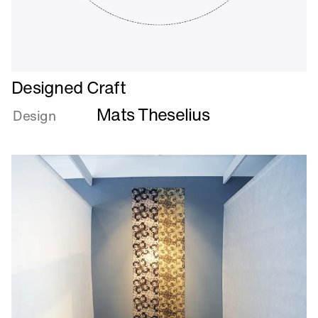
Læs
Designed Craft
mere
Mats Theselius
om
Design
Designed
Craft