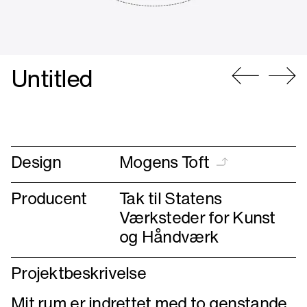
Untitled
Gå
Gå
til
til
forrige
næste
Design
Mogens Toft
Producent
Tak til Statens
Værksteder for Kunst
og Håndværk
Projektbeskrivelse
Mit rum er indrettet med to genstande