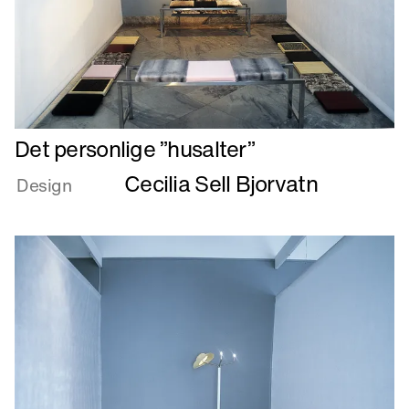
Læs
Det personlige ”husalter”
mere
Cecilia Sell Bjorvatn
om
Design
Det
personlige
”husalter”