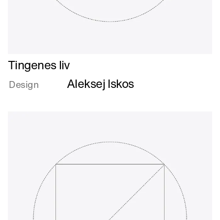
Læs
Tingenes liv
mere
Aleksej Iskos
om
Design
Tingenes
liv