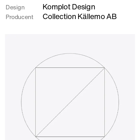
Komplot Design
om
Design
Den
Collection Källemo AB
Producent
store
badedag