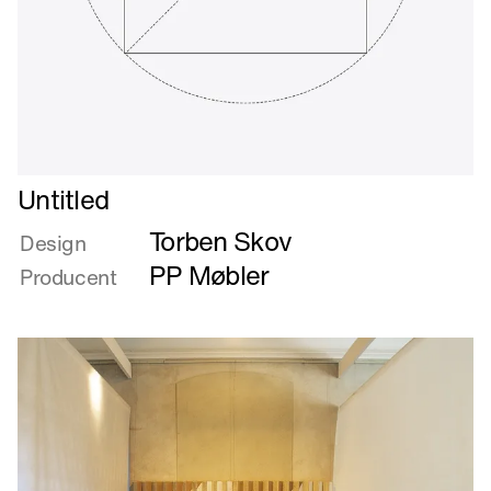
Læs
Untitled
mere
Torben Skov
om
Design
Untitled
PP Møbler
Producent