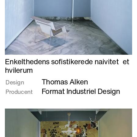
Læs
Enkelthedens sofistikerede naivitet et
mere
hvilerum
om
Thomas Alken
Enkelthedens
Design
sofistikerede
Format Industriel Design
Producent
naivitet
et
hvilerum