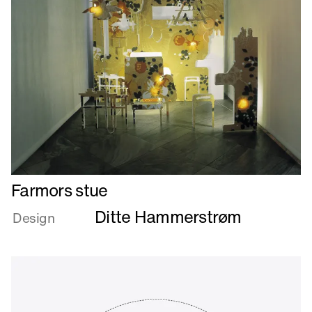
Læs
Farmors stue
mere
Ditte Hammerstrøm
om
Design
Farmors
stue