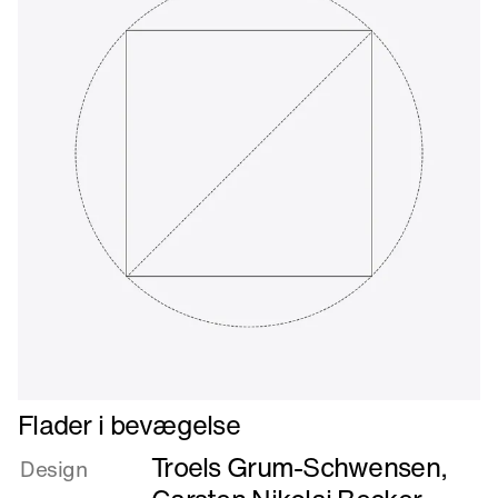
Læs
Flader i bevægelse
mere
Troels Grum-Schwensen
,
om
Design
Flader