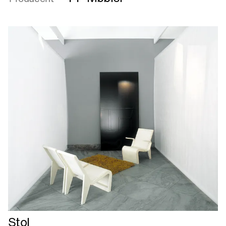
Læs
Stol