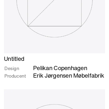
Læs
Untitled
mere
Pelikan Copenhagen
om
Design
Untitled
Erik Jørgensen Møbelfabrik
Producent