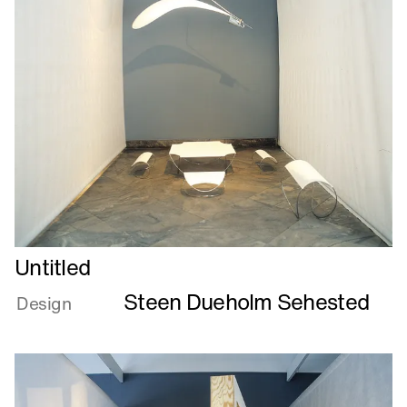
Læs
Untitled
mere
Steen Dueholm Sehested
om
Design
Untitled