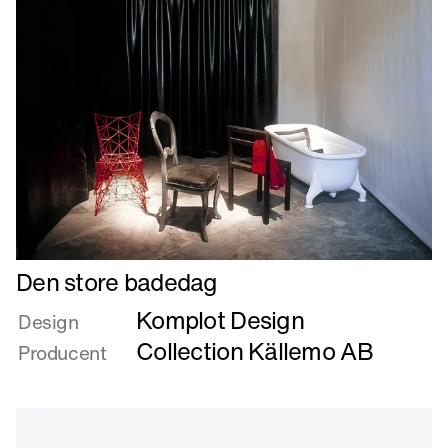
Læs
Den store badedag
mere
Komplot Design
om
Design
Den
Collection Källemo AB
Producent
store
badedag