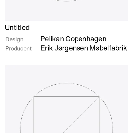
Læs
Untitled
mere
Pelikan Copenhagen
om
Design
Untitled
Erik Jørgensen Møbelfabrik
Producent