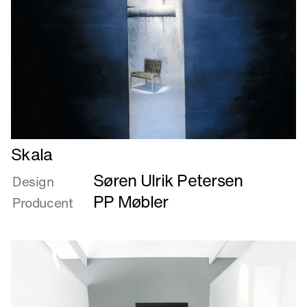
Læs
Skala
mere
Søren Ulrik Petersen
om
Design
Skala
PP Møbler
Producent