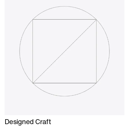
Læs
Designed Craft
mere