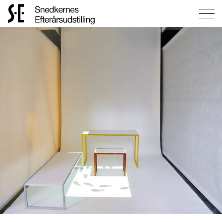
Gå
til
forsiden