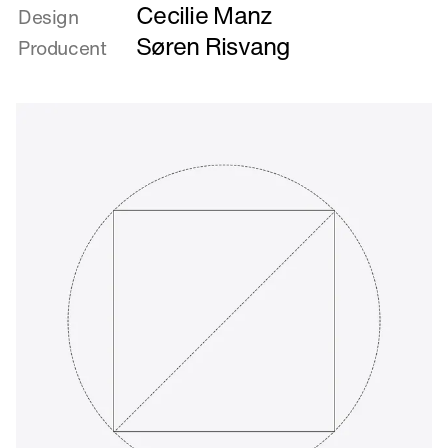
Cecilie Manz
om
Design
Rekvisit
Søren Risvang
Producent
til
intet