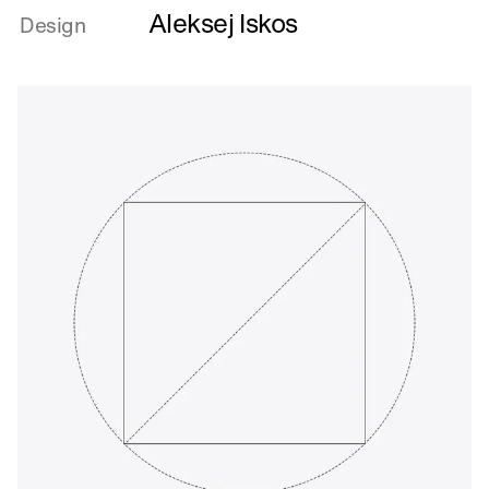
Aleksej Iskos
om
Design
Tingenes
liv