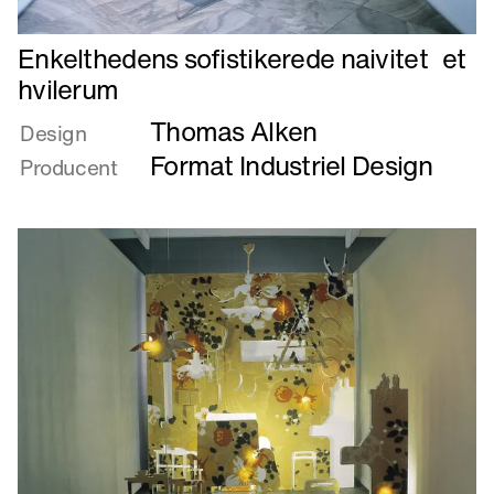
Læs
Enkelthedens sofistikerede naivitet et
mere
hvilerum
om
Thomas Alken
Enkelthedens
Design
sofistikerede
Format Industriel Design
Producent
naivitet
et
hvilerum