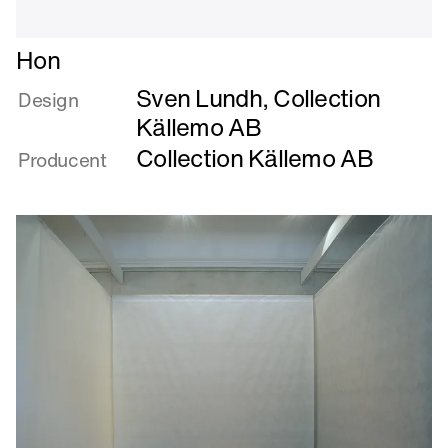
Læs
Hon
mere
Sven Lundh, Collection
om
Design
Hon
Källemo AB
Collection Källemo AB
Producent