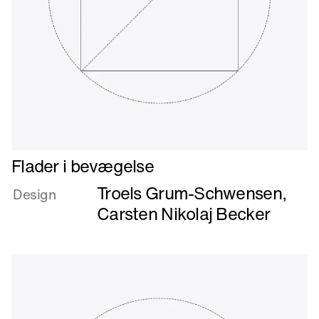
Læs
Flader i bevægelse
mere
Troels Grum-Schwensen
,
om
Design
Flader
Carsten Nikolaj Becker
i
bevægelse