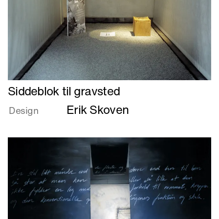
Læs
Siddeblok til gravsted
mere
Erik Skoven
om
Design
Siddeblok
til
gravsted