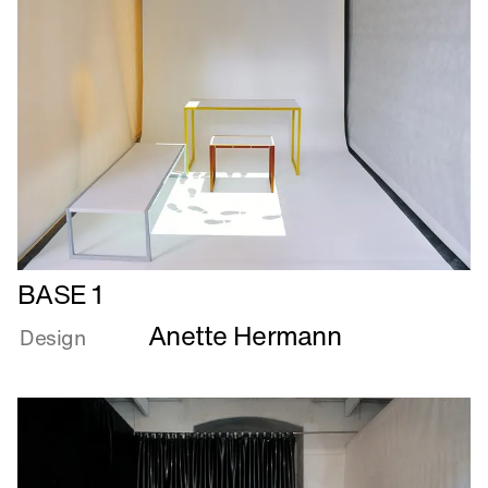
Læs
BASE 1
mere
Anette Hermann
om
Design
BASE
1