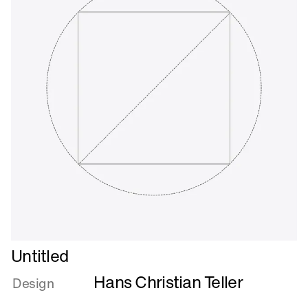
Læs
Untitled
mere
Hans Christian Teller
om
Design
Untitled