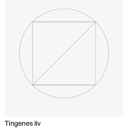
Læs
Tingenes liv
mere