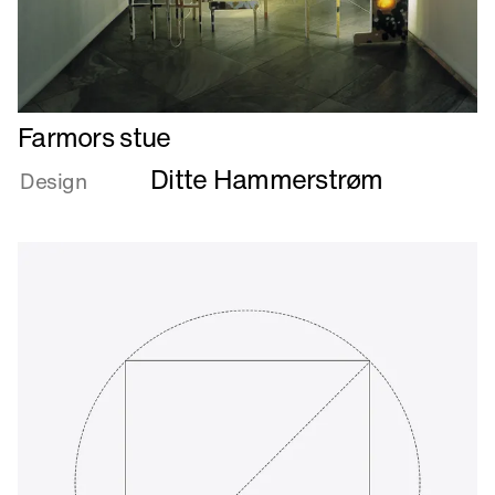
Læs
Farmors stue
mere
Ditte Hammerstrøm
om
Design
Farmors
stue