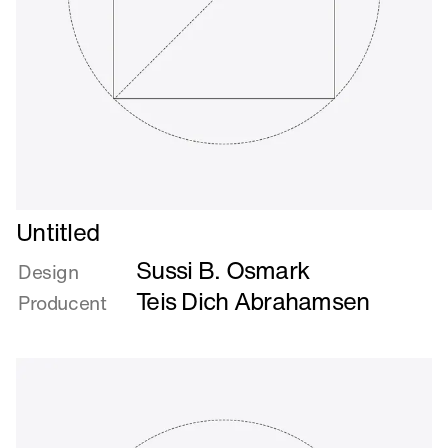
Læs
Untitled
mere
Sussi B. Osmark
om
Design
Untitled
Teis Dich Abrahamsen
Producent