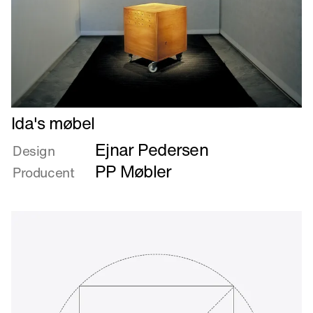
Læs
Ida's møbel
mere
Ejnar Pedersen
om
Design
Ida's
PP Møbler
Producent
møbel