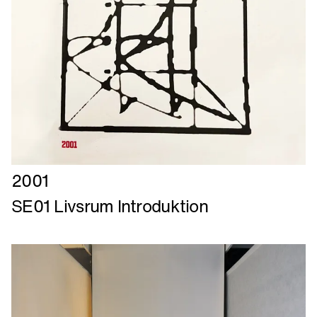
Læs
2001
mere
SE01 Livsrum Introduktion
om
SE01
Livsrum
Introduktion