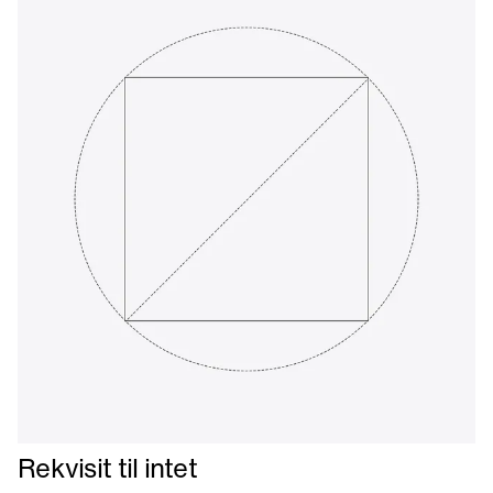
Læs
Rekvisit til intet
mere