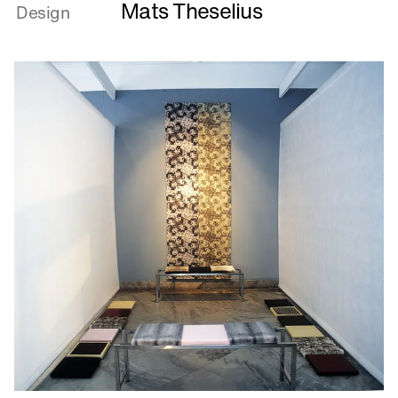
Mats Theselius
om
Design
Designed
Craft