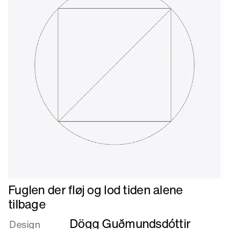
Læs
Fuglen der fløj og lod tiden alene
mere
tilbage
om
Dögg Guðmundsdóttir
Fuglen
Design