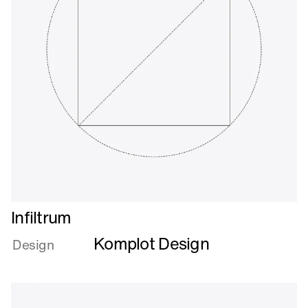
Læs
Infiltrum
mere
Komplot Design
om
Design
Infiltrum