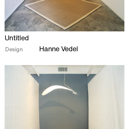
Læs
Untitled
mere
Hanne Vedel
om
Design
Untitled