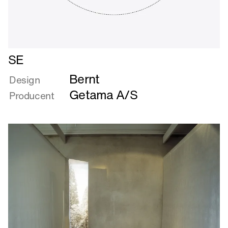
Læs
SE
mere
Bernt
om
Design
SE
Getama A/S
Producent