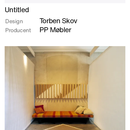
Læs
Untitled
mere
Torben Skov
om
Design
Untitled
PP Møbler
Producent