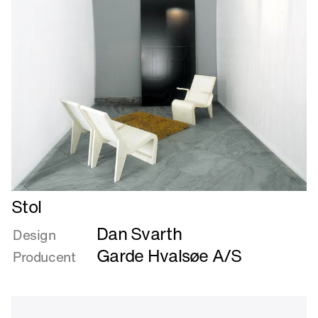
Læs
Stol
mere
Dan Svarth
om
Design
Stol
Garde Hvalsøe A/S
Producent