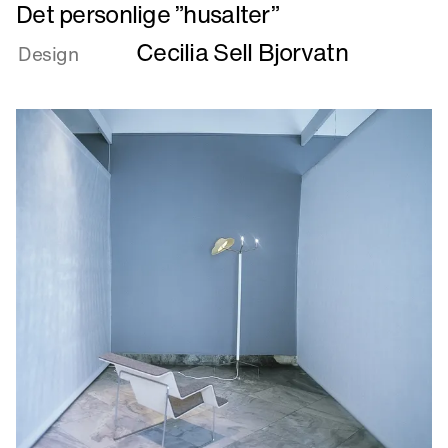
Læs
Det personlige ”husalter”
mere
Cecilia Sell Bjorvatn
om
Design
Det
personlige
”husalter”