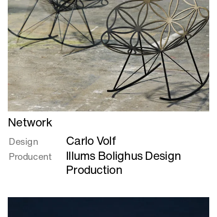
Læs
Network
mere
Carlo Volf
om
Design
Network
Illums Bolighus Design
Producent
Production