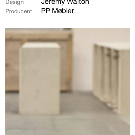
Jeremy Walton
om
Design
Dansegulv
PP Møbler
Producent
til
dit
hjem