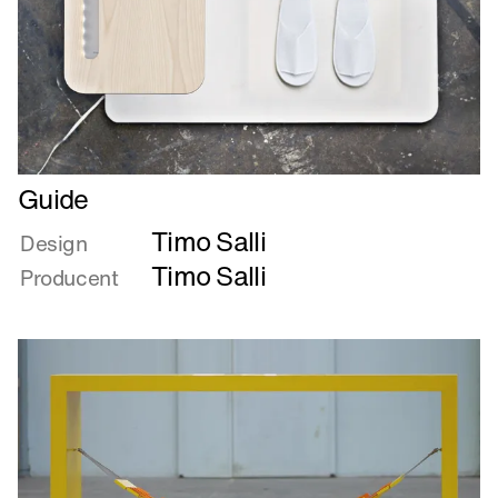
Læs
Guide
mere
Timo Salli
om
Design
Guide
Timo Salli
Producent