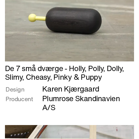
Læs
De 7 små dværge - Holly, Polly, Dolly,
mere
Slimy, Cheasy, Pinky & Puppy
om
Karen Kjærgaard
De
Design
7
Plumrose Skandinavien
Producent
små
A/S
dværge
-
Holly,
Polly,