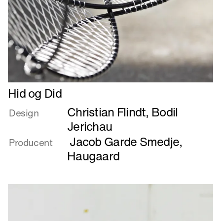
Læs
Hid og Did
mere
Christian Flindt
,
Bodil
om
Design
Hid
Jerichau
og
Jacob Garde Smedje
,
Producent
Did
Haugaard