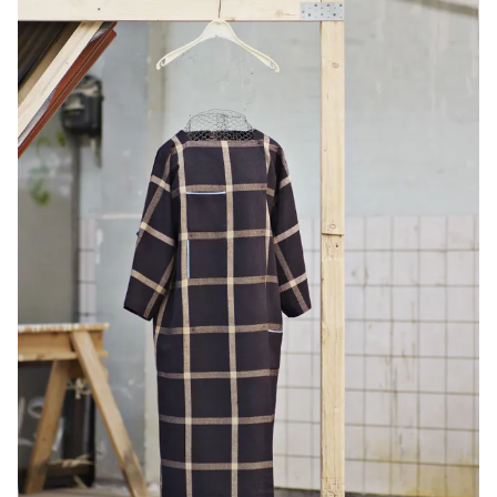
Dolly,
Slimy,
Cheasy,
Pinky
&
Puppy