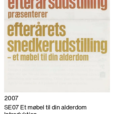
Læs
2007
mere
SE07 Et møbel til din alderdom
om
SE07