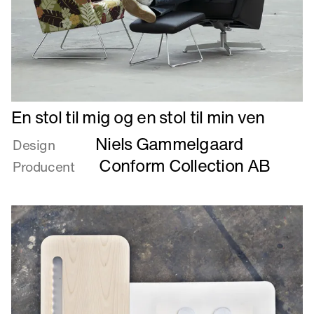
Læs
En stol til mig og en stol til min ven
mere
Niels Gammelgaard
om
Design
En
Conform Collection AB
Producent
stol
til
mig
og
en
stol
til
min
ven