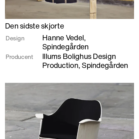
Læs
Den sidste skjorte
mere
Hanne Vedel
,
om
Design
Den
Spindegården
sidste
Illums Bolighus Design
Producent
skjorte
Production
,
Spindegården