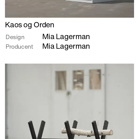
Læs
Kaos og Orden
mere
Mia Lagerman
om
Design
Kaos
Mia Lagerman
Producent
og
Orden