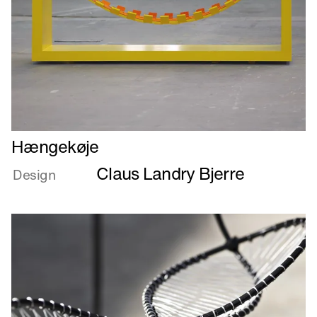
Læs
Hængekøje
mere
Claus Landry Bjerre
om
Design
Hængekøje