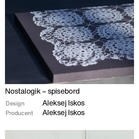
Læs
Nostalogik – spisebord
mere
Aleksej Iskos
om
Design
Nostalogik
Aleksej Iskos
Producent
–
spisebord