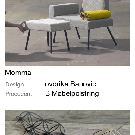
Læs
Momma
mere
Lovorika Banovic
om
Design
Momma
FB Møbelpolstring
Producent