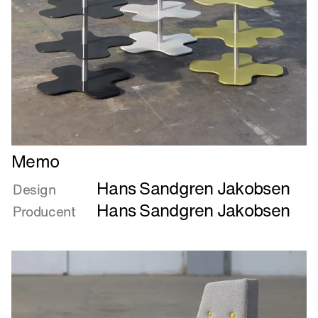
Læs
Memo
mere
Hans Sandgren Jakobsen
om
Design
Memo
Hans Sandgren Jakobsen
Producent