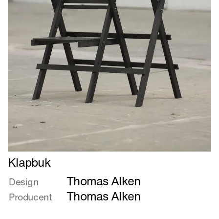
Læs
Klapbuk
mere
Thomas Alken
om
Design
Klapbuk
Thomas Alken
Producent