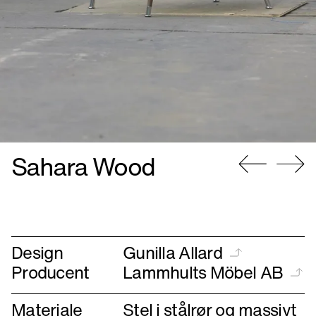
Sahara Wood
Gå
Gå
til
til
forrige
næste
Design
Gunilla Allard
Producent
Lammhults Möbel AB
Materiale
Stel i stålrør og massivt