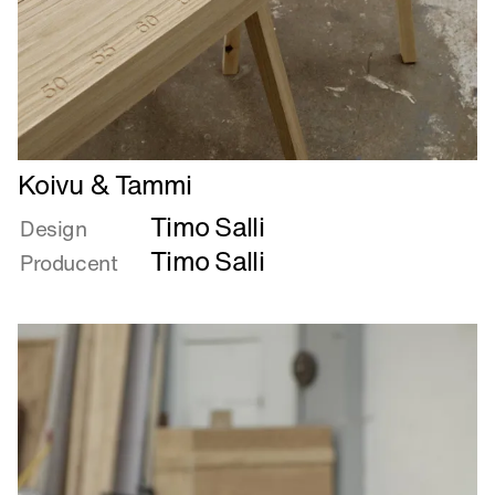
Læs
Koivu & Tammi
mere
Timo Salli
om
Design
Koivu
Timo Salli
Producent
&
Tammi