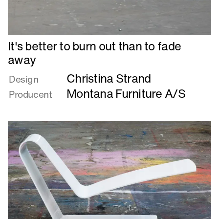
Læs
It's better to burn out than to fade
mere
away
om
Christina Strand
It's
Design
better
Montana Furniture A/S
Producent
to
burn
out
than
to
fade
away