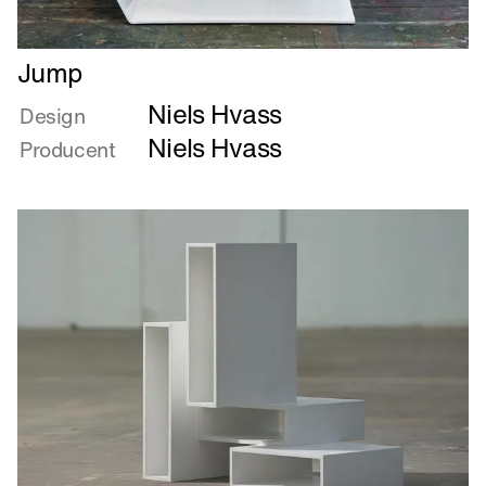
Læs
Jump
mere
Niels Hvass
om
Design
Jump
Niels Hvass
Producent