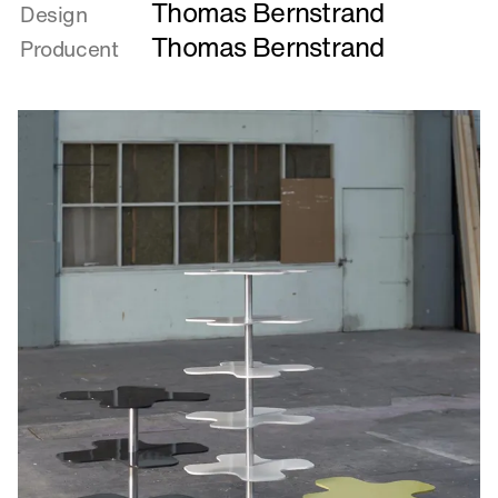
Thomas Bernstrand
om
Design
Mallorca
Thomas Bernstrand
Producent
2007