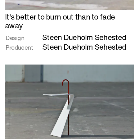
Læs
It's better to burn out than to fade
mere
away
om
Steen Dueholm Sehested
It's
Design
better
Steen Dueholm Sehested
Producent
to
burn
out
than
to
fade
away