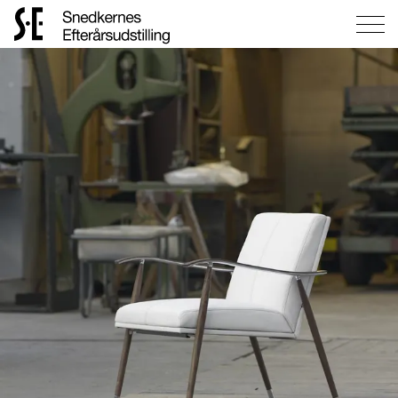
Gå
til
forsiden