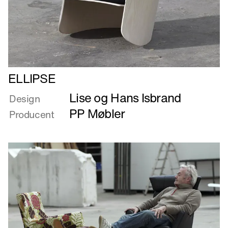
Læs
ELLIPSE
mere
Lise og Hans Isbrand
om
Design
ELLIPSE
PP Møbler
Producent