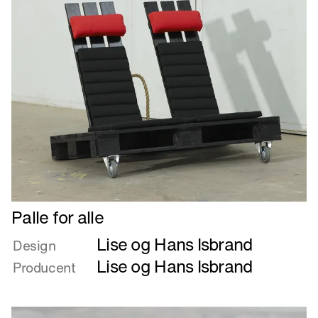
Læs
Palle for alle
mere
Lise og Hans Isbrand
om
Design
Palle
Lise og Hans Isbrand
Producent
for
alle