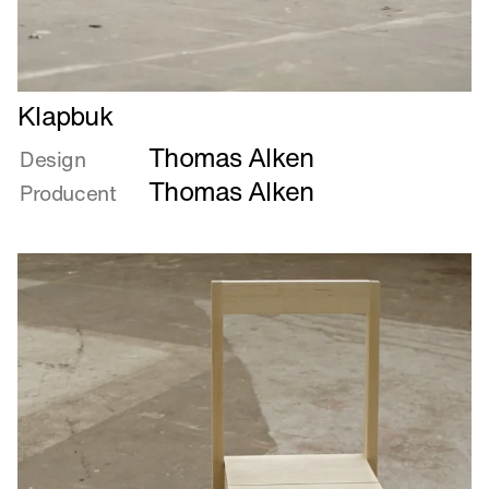
Læs
Klapbuk
mere
Thomas Alken
om
Design
Klapbuk
Thomas Alken
Producent