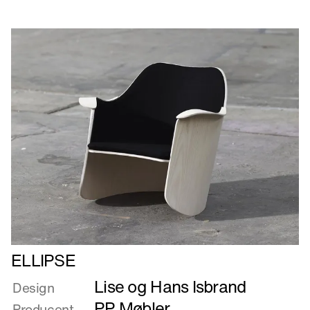
Læs
ELLIPSE
mere
Lise og Hans Isbrand
om
Design
ELLIPSE
PP Møbler
Producent