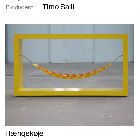
Guide
Timo Salli
Producent
Læs
Hængekøje
mere