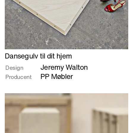
Læs
Dansegulv til dit hjem
mere
Jeremy Walton
om
Design
Dansegulv
PP Møbler
Producent
til
dit
hjem