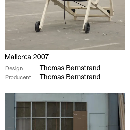
Læs
Mallorca 2007
mere
Thomas Bernstrand
om
Design
Mallorca
Thomas Bernstrand
Producent
2007