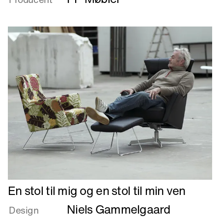
Læs
En stol til mig og en stol til min ven
mere
Niels Gammelgaard
om
Design