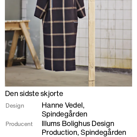
Læs
Den sidste skjorte
mere
Hanne Vedel
,
om
Design
Den
Spindegården
sidste
Illums Bolighus Design
Producent
skjorte
Production
,
Spindegården