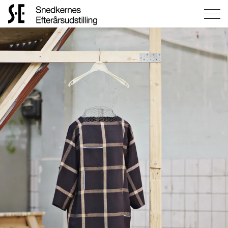
Gå
til
forsiden