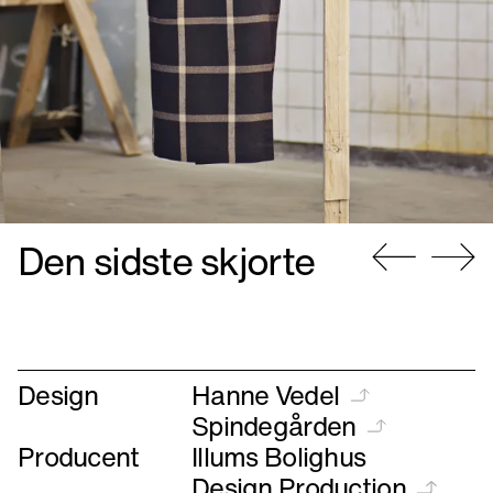
Den sidste skjorte
Gå
Gå
til
til
forrige
næste
Design
Hanne Vedel
Spindegården
Producent
Illums Bolighus
Design Production