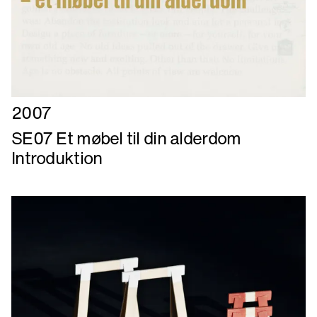
Læs
2007
mere
SE07 Et møbel til din alderdom
om
Introduktion
SE07
Et
møbel
til
din
alderdom
Introduktion