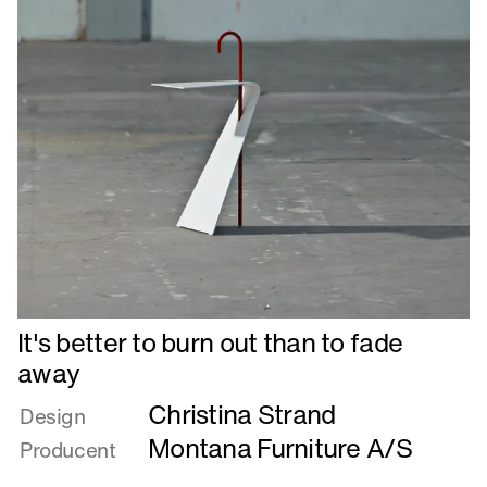
than
to
fade
away
Læs
It's better to burn out than to fade
mere
away
om
Christina Strand
It's
Design
better
Montana Furniture A/S
Producent
to