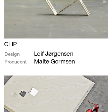
Læs
CLIP
mere
Leif Jørgensen
om
Design
CLIP
Malte Gormsen
Producent