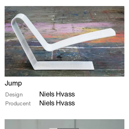
burn
out
than
to
fade
away
Læs
Jump
mere
Niels Hvass
om
Design
Jump
Niels Hvass
Producent