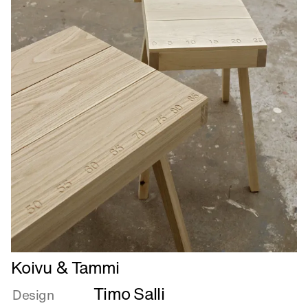
Læs
Koivu & Tammi
mere
Timo Salli
om
Design