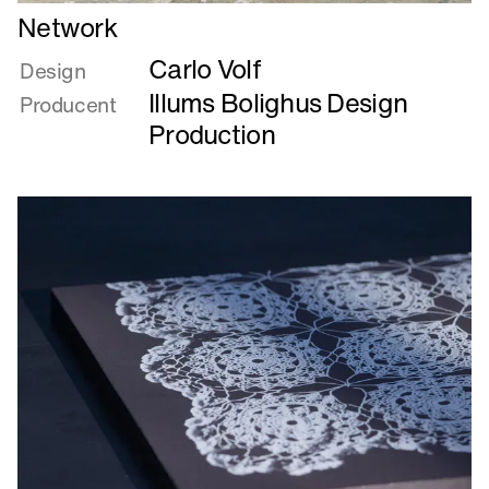
Læs
Network
mere
Carlo Volf
om
Design
Network
Illums Bolighus Design
Producent
Production