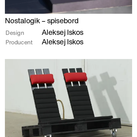
Læs
Nostalogik – spisebord
mere
Aleksej Iskos
om
Design
Nostalogik
Aleksej Iskos
Producent
–
spisebord