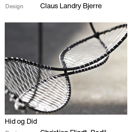
Claus Landry Bjerre
om
Design
Hængekøje
Læs
Hid og Did
mere
om