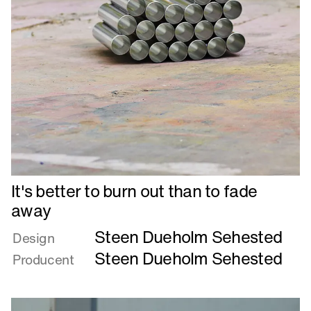
Læs
It's better to burn out than to fade
mere
away
om
Steen Dueholm Sehested
It's
Design
better
Steen Dueholm Sehested
Producent
to
burn
out