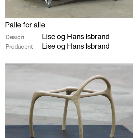
Læs
Palle for alle
mere
Lise og Hans Isbrand
om
Design
Palle
Lise og Hans Isbrand
Producent
for
alle