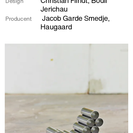
Christian Flindt
,
Bodil
Design
Hid
Jerichau
og
Jacob Garde Smedje
,
Producent
Did
Haugaard