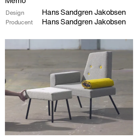
Memo
mere
Hans Sandgren Jakobsen
om
Design
Memo
Hans Sandgren Jakobsen
Producent