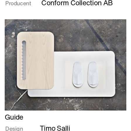
En
Conform Collection AB
Producent
stol
til
mig
og
en
stol
til
min
ven
Læs
Guide
mere
Timo Salli
om
Design