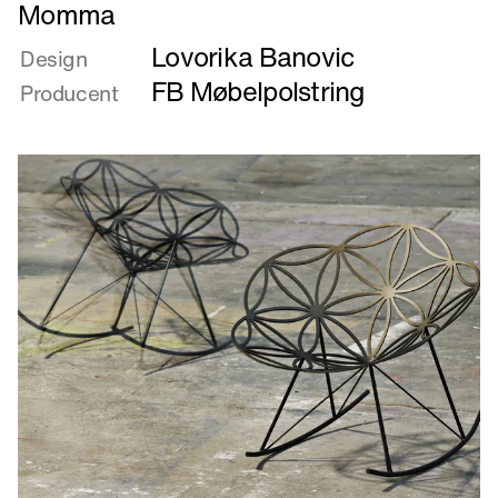
Læs
Momma
mere
Lovorika Banovic
om
Design
Momma
FB Møbelpolstring
Producent