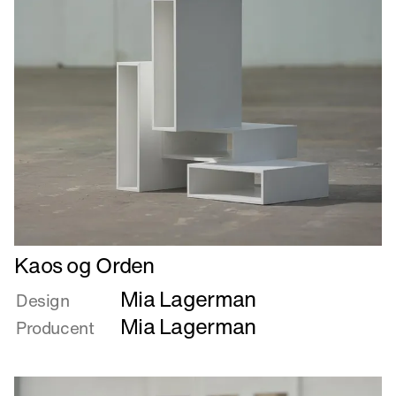
Læs
Kaos og Orden
mere
Mia Lagerman
om
Design
Kaos
Mia Lagerman
Producent
og
Orden