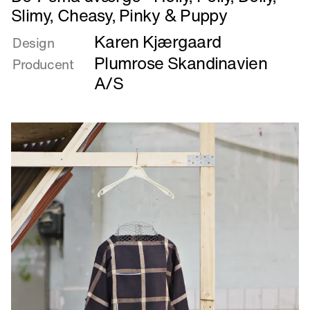
mere
Slimy, Cheasy, Pinky & Puppy
om
Karen Kjærgaard
De
Design
7
Plumrose Skandinavien
Producent
små
A/S
dværge
-
Holly,
Polly,
Dolly,
Slimy,
Cheasy,
Pinky
&
Puppy