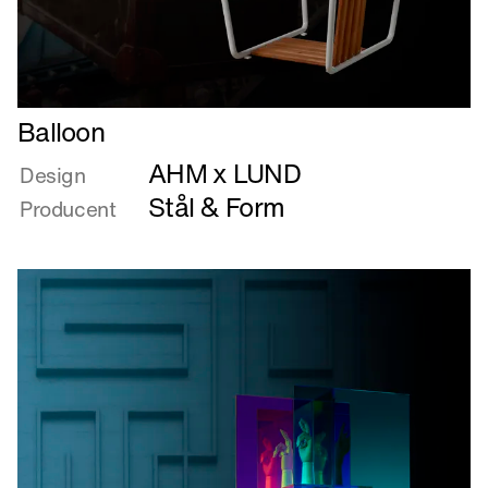
Læs
Balloon
mere
AHM x LUND
om
Design
Balloon
Stål & Form
Producent