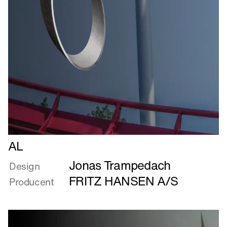
Læs
AL
mere
Jonas Trampedach
om
Design
AL
FRITZ HANSEN A/S
Producent