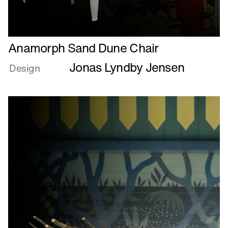
Læs
Anamorph Sand Dune Chair
mere
Jonas Lyndby Jensen
om
Design
Anamorph
Sand
Dune
Chair