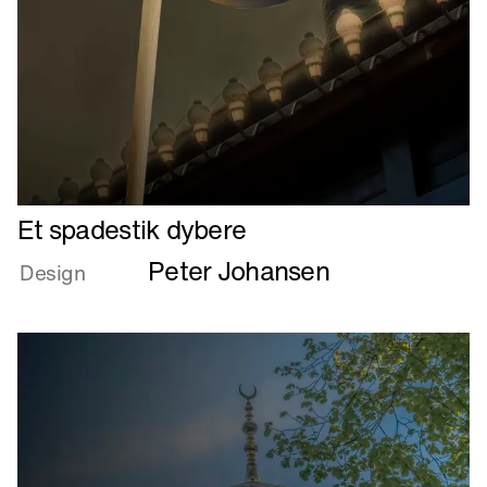
Læs
Et spadestik dybere
mere
Peter Johansen
om
Design
Et
spadestik
dybere