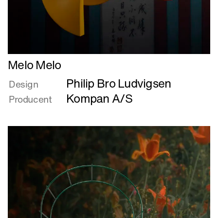
Læs
Melo Melo
mere
Philip Bro Ludvigsen
om
Design
Melo
Kompan A/S
Producent
Melo