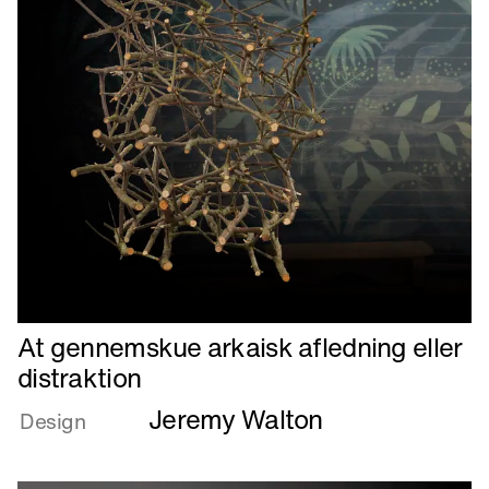
Læs
At gennemskue arkaisk afledning eller
mere
distraktion
om
Jeremy Walton
At
Design
gennemskue
arkaisk