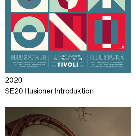
Læs
2020
mere
SE20 Illusioner Introduktion
om
SE20
Illusioner
Introduktion