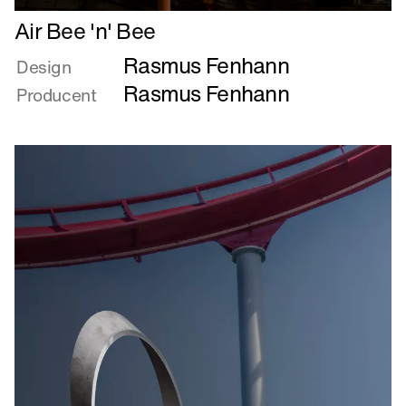
Læs
Air Bee 'n' Bee
mere
Rasmus Fenhann
om
Design
Air
Rasmus Fenhann
Producent
Bee
'n'
Bee