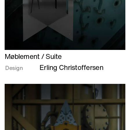
Læs
Møblement / Suite
mere
Erling Christoffersen
om
Design
Møblement
/
Suite