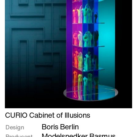
Læs
CURIO Cabinet of Illusions
mere
Boris Berlin
om
Design
CURIO
Modelsnedker Rasmus
Producent