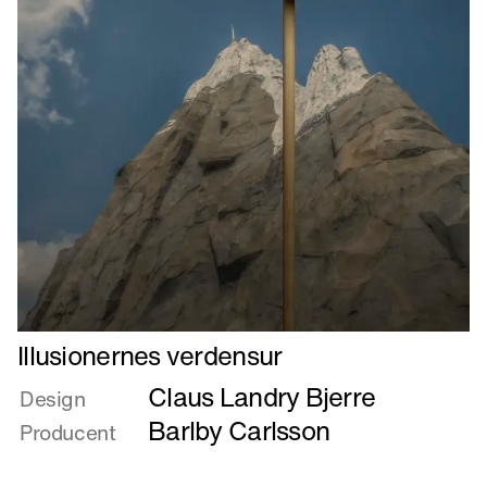
Læs
Illusionernes verdensur
mere
Claus Landry Bjerre
om
Design
Illusionernes
Barlby Carlsson
Producent
verdensur