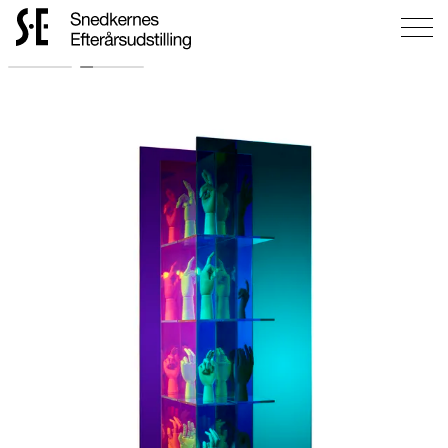
Gå
til
forsiden