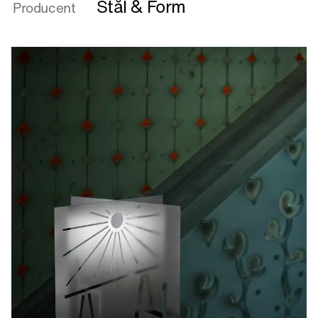
Mind
Stål & Form
Producent
Seat