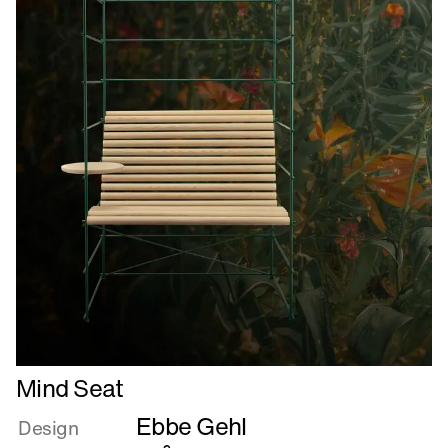
Læs
Mind Seat
mere
Ebbe Gehl
om
Design