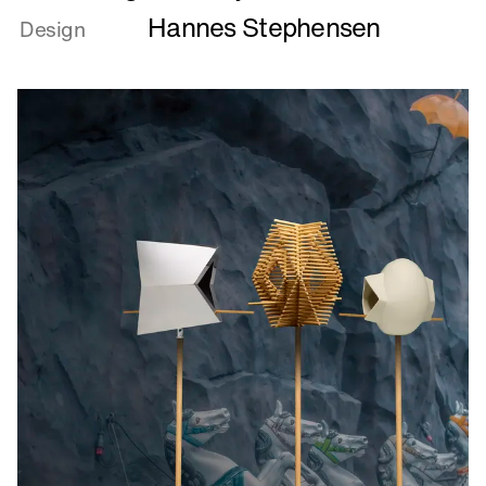
Hannes Stephensen
om
Design
Gardening
to
save
your
soul
...