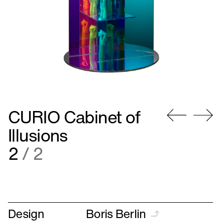
CURIO Cabinet of
Gå
Gå
Illusions
til
til
2
/ 2
forrige
næste
Design
Boris Berlin