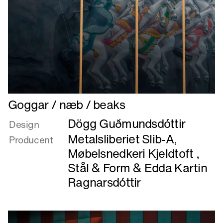
Læs
Goggar / næb / beaks
mere
Dögg Guðmundsdóttir
om
Design
Goggar
Metalsliberiet Slib-A
,
Producent
/
Møbelsnedkeri Kjeldtoft
,
næb
Stål & Form
&
Edda Kartin
/
Ragnarsdóttir
beaks