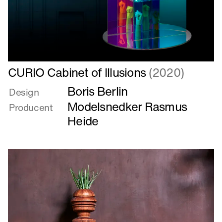
Læs
CURIO Cabinet of Illusions
(2020)
mere
Boris Berlin
om
Design
CURIO
Modelsnedker Rasmus
Producent
Cabinet
Heide
of
Illusions