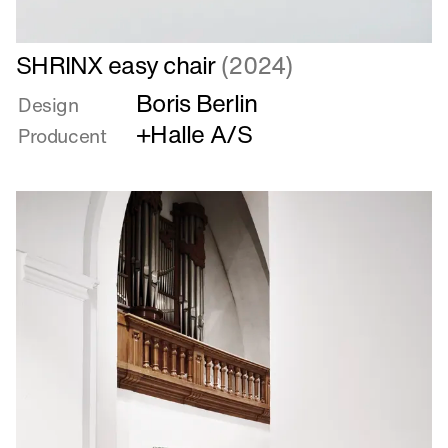
Læs
SHRINX easy chair
(2024)
mere
Boris Berlin
om
Design
SHRINX
+Halle A/S
Producent
easy
chair