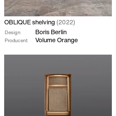
Læs
OBLIQUE shelving
(2022)
mere
Boris Berlin
om
Design
OBLIQUE
Volume Orange
Producent
shelving