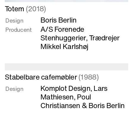
Læs
Totem
(2018)
mere
Boris Berlin
om
Design
Totem
A/S Forenede
Producent
Stenhuggerier
,
Trædrejer
Mikkel Karlshøj
Læs
Stabelbare cafemøbler
(1988)
mere
Komplot Design
,
Lars
om
Design
Stabelbare
Mathiesen
,
Poul
cafemøbler
Christiansen
&
Boris Berlin