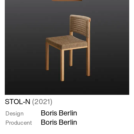
Læs
STOL-N
(2021)
mere
Boris Berlin
om
Design
STOL-
Boris Berlin
Producent
N