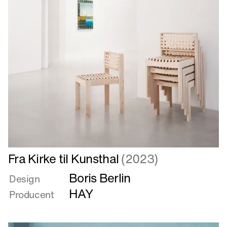
Læs
Fra Kirke til Kunsthal
(2023)
mere
Boris Berlin
om
Design
Fra
HAY
Producent
Kirke
til
Kunsthal