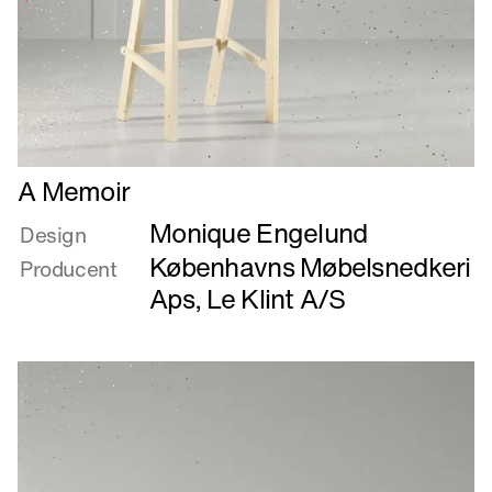
Læs
A Memoir
mere
Monique Engelund
om
Design
A
Københavns Møbelsnedkeri
Producent
Memoir
Aps
,
Le Klint A/S