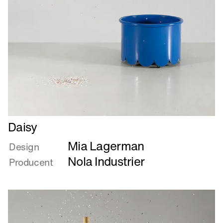
Læs
Daisy
mere
Mia Lagerman
om
Design
Daisy
Nola Industrier
Producent