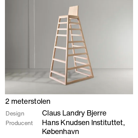
Læs
2 meterstolen
mere
Claus Landry Bjerre
om
Design
2
Hans Knudsen Instituttet,
Producent
meterstolen
København