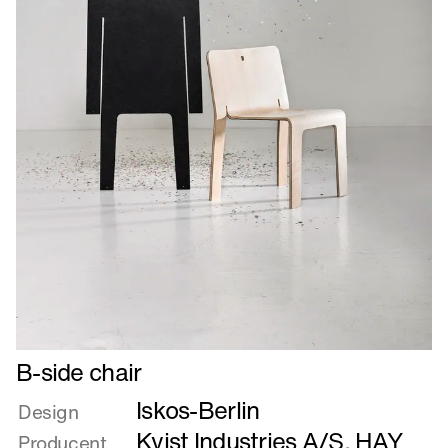
Læs
B-side chair
mere
Iskos-Berlin
om
Design
B-
Kvist Industries A/S
,
HAY
Producent