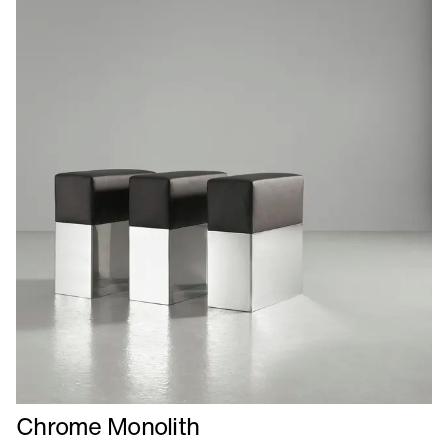
Læs
Chrome Monolith
mere