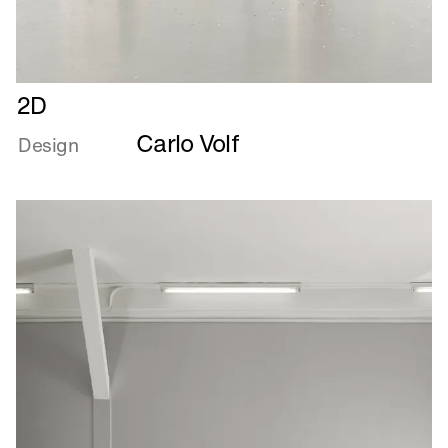
Læs
2D
mere
Carlo Volf
om
Design
2D