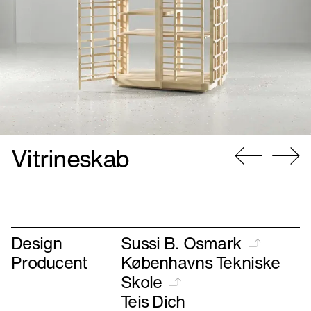
Vitrineskab
Gå
Gå
til
til
forrige
næste
Design
Sussi B. Osmark
Producent
Københavns Tekniske
Skole
Teis Dich