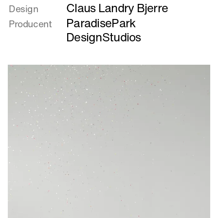
Claus Landry Bjerre
om
Design
Chrome
ParadisePark
Producent
Monolith
DesignStudios