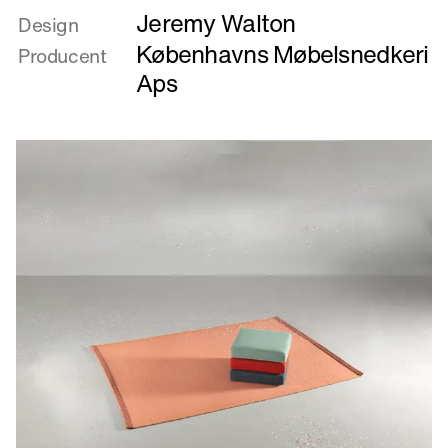
Jeremy Walton
om
Design
Giv
Københavns Møbelsnedkeri
Producent
en
Aps
ged