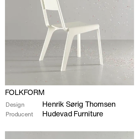
Læs
FOLKFORM
mere
Henrik Sørig Thomsen
om
Design
FOLKFORM
Hudevad Furniture
Producent