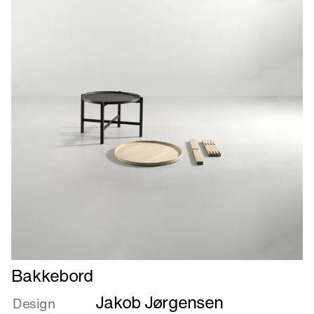
Læs
Bakkebord
mere
Jakob Jørgensen
om
Design