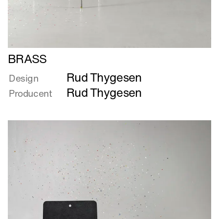
Læs
BRASS
mere
Rud Thygesen
om
Design
BRASS
Rud Thygesen
Producent