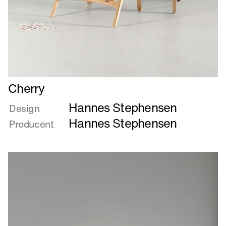
Læs
Cherry
mere
Hannes Stephensen
om
Design
Cherry
Hannes Stephensen
Producent