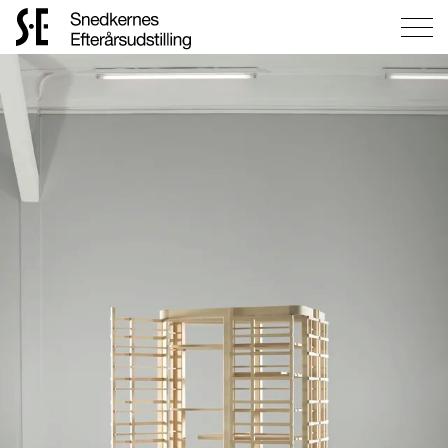
Gå
til
forsiden