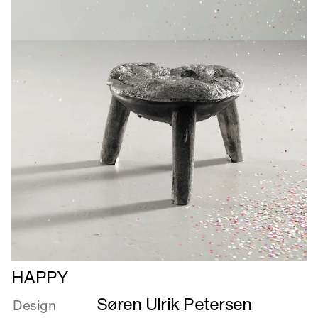
Læs
HAPPY
mere
Søren Ulrik Petersen
om
Design