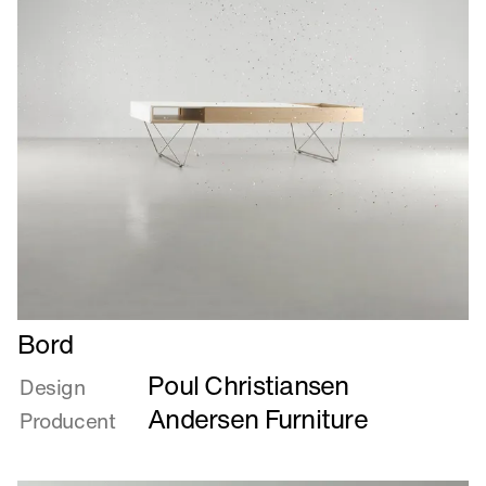
Læs
Bord
mere
Poul Christiansen
om
Design
Bord
Andersen Furniture
Producent