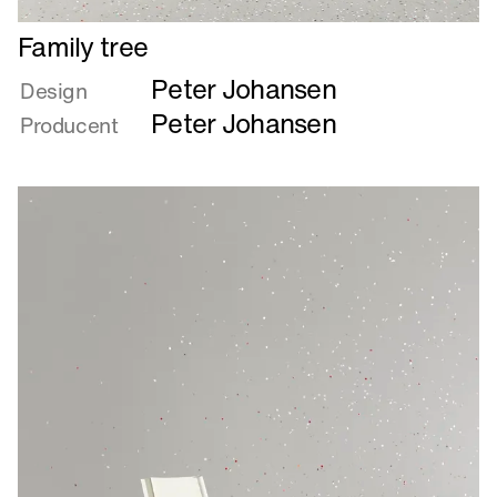
Læs
Family tree
mere
Peter Johansen
om
Design
Family
Peter Johansen
Producent
tree