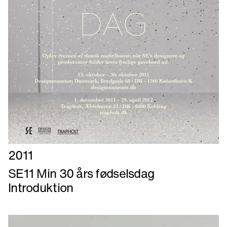
Læs
2011
mere
SE11 Min 30 års fødselsdag
om
Introduktion
SE11
Min
30
års