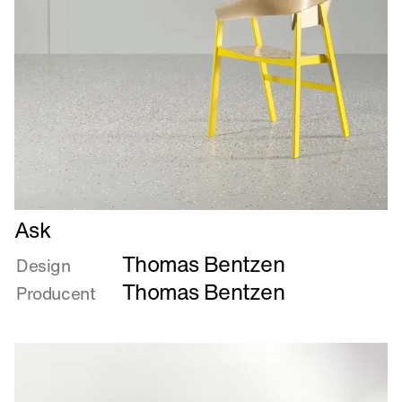
Læs
Ask
mere
Thomas Bentzen
om
Design
Ask
Thomas Bentzen
Producent