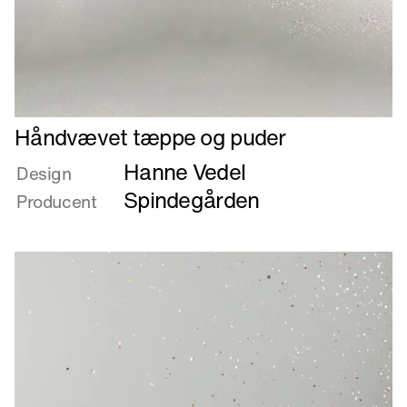
Læs
Håndvævet tæppe og puder
mere
Hanne Vedel
om
Design
Håndvævet
Spindegården
Producent
tæppe
og
puder