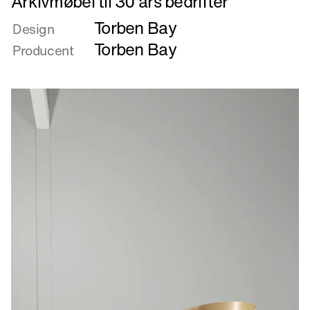
Arkivmøbel til 30 års bedrifter
mere
Torben Bay
om
Design
Arkivmøbel
Torben Bay
Producent
til
30
års
bedrifter