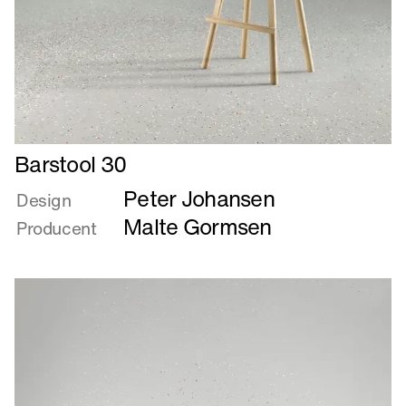
Læs
Barstool 30
mere
Peter Johansen
om
Design
Barstool
Malte Gormsen
Producent
30