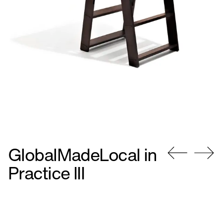
GlobalMadeLocal in
Gå
Gå
Practice III
til
til
forrige
næste