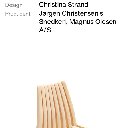
Christina Strand
om
Design
Arctic
Jørgen Christensen's
Producent
Snedkeri
,
Magnus Olesen
A/S