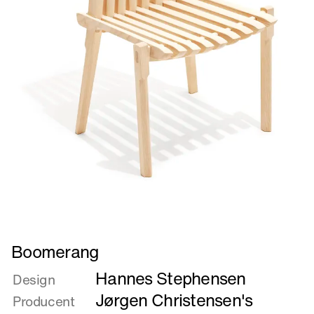
Læs
Boomerang
mere
Hannes Stephensen
om
Design
Boomerang
Jørgen Christensen's
Producent