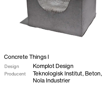
Læs
Concrete Things I
mere
Komplot Design
om
Design
Concrete
Teknologisk Institut, Beton
,
Producent
Things
Nola Industrier
I