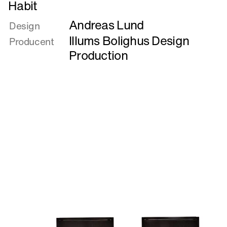
Læs
Habit
mere
Andreas Lund
om
Design
Habit
Illums Bolighus Design
Producent
Production