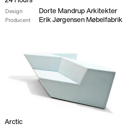
mere
Dorte Mandrup Arkitekter
om
Design
24
Erik Jørgensen Møbelfabrik
Producent
Hours
Læs
Arctic
mere