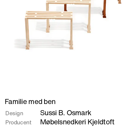
Læs
Familie med ben
mere
Sussi B. Osmark
om
Design
Familie
Møbelsnedkeri Kjeldtoft
Producent
med