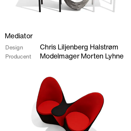
Læs
Mediator
mere
Chris Liljenberg Halstrøm
om
Design
Mediator
Modelmager Morten Lyhne
Producent