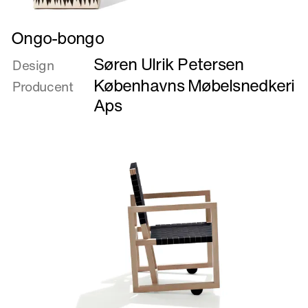
Læs
Ongo-bongo
mere
Søren Ulrik Petersen
om
Design
Ongo-
Københavns Møbelsnedkeri
Producent
bongo
Aps