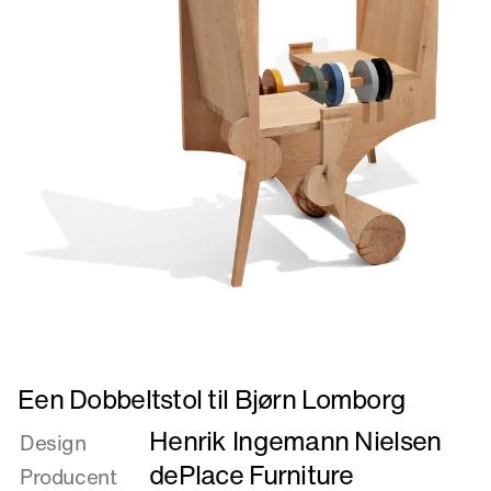
Læs
Een Dobbeltstol til Bjørn Lomborg
mere
Henrik Ingemann Nielsen
om
Design
Een
dePlace Furniture
Producent