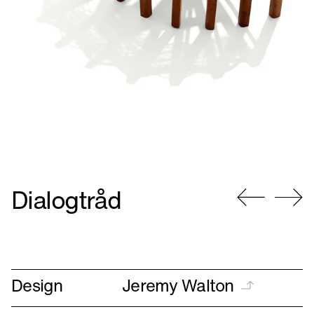
Dialogtråd
Gå
Gå
til
til
forrige
næste
Design
Jeremy Walton