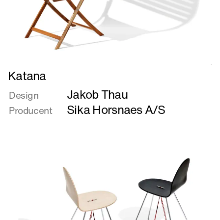
Læs
Katana
mere
Jakob Thau
om
Design
Katana
Sika Horsnaes A/S
Producent