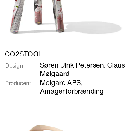
Læs
CO2STOOL
mere
Søren Ulrik Petersen
,
Claus
om
Design
CO2STOOL
Mølgaard
Molgard APS
,
Producent
Amagerforbrænding