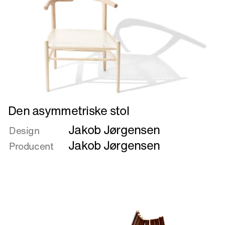
Læs
Den asymmetriske stol
mere
Jakob Jørgensen
om
Design
Den
Jakob Jørgensen
Producent
asymmetriske
stol