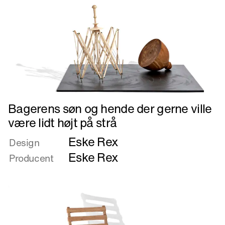
Læs
Bagerens søn og hende der gerne ville
mere
være lidt højt på strå
om
Eske Rex
Bagerens
Design
søn
Eske Rex
Producent
og
hende
der
gerne
ville
være