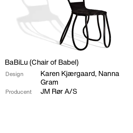
Læs
BaBiLu (Chair of Babel)
mere
Karen Kjærgaard
,
Nanna
om
Design
BaBiLu
Gram
(Chair
JM Rør A/S
Producent
of
Babel)