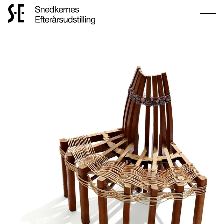
Gå
til
forsiden