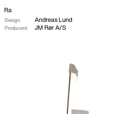
Læs
Ra
mere
Andreas Lund
om
Design
Ra
JM Rør A/S
Producent