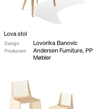
Læs
Lova stol
mere
Lovorika Banovic
om
Design
Lova
Andersen Furniture
,
PP
Producent
stol
Møbler