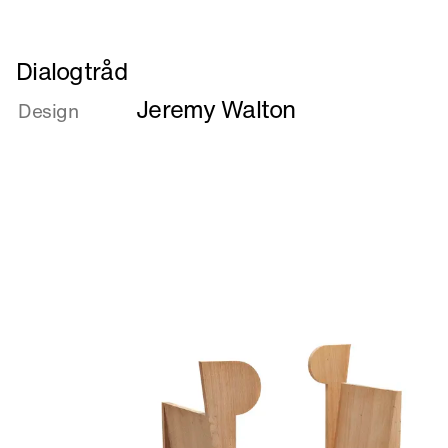
Læs
Dialogtråd
mere
Jeremy Walton
om
Design
Dialogtråd