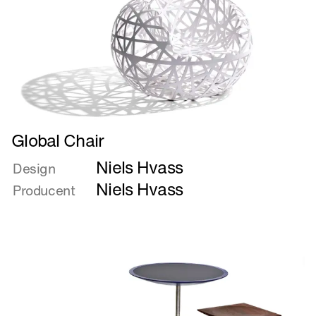
Læs
Global Chair
mere
Niels Hvass
om
Design
Global
Niels Hvass
Producent
Chair