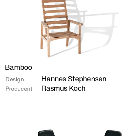
lidt
højt
på
strå
Læs
Bamboo
mere
Hannes Stephensen
om
Design
Bamboo
Rasmus Koch
Producent