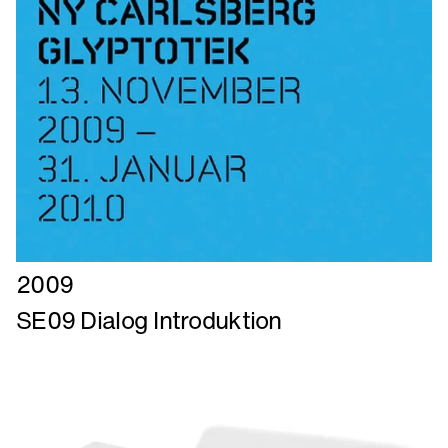
Læs
2009
mere
SE09 Dialog Introduktion
om
SE09
Dialog
Introduktion