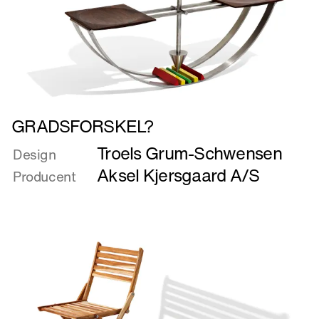
Læs
GRADSFORSKEL?
mere
Troels Grum-Schwensen
om
Design
GRADSFORSKEL?
Aksel Kjersgaard A/S
Producent