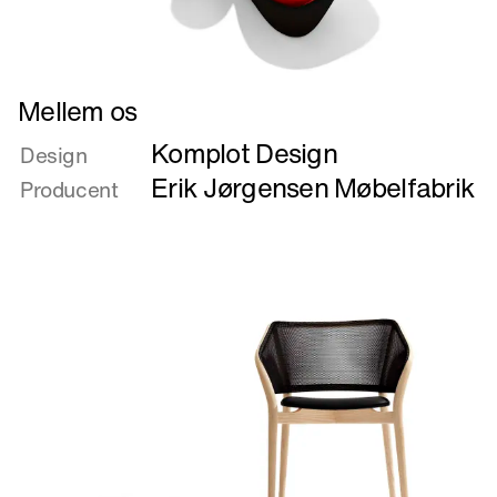
Læs
Mellem os
mere
Komplot Design
om
Design
Mellem
Erik Jørgensen Møbelfabrik
Producent
os