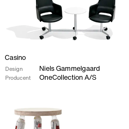
Læs
Casino
mere
Niels Gammelgaard
om
Design
Casino
OneCollection A/S
Producent