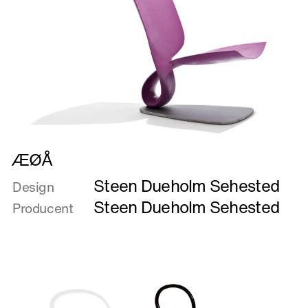
Læs
ÆØÅ
mere
Steen Dueholm Sehested
om
Design
ÆØÅ
Steen Dueholm Sehested
Producent