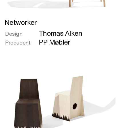
Læs
Networker
mere
Thomas Alken
om
Design
Networker
PP Møbler
Producent