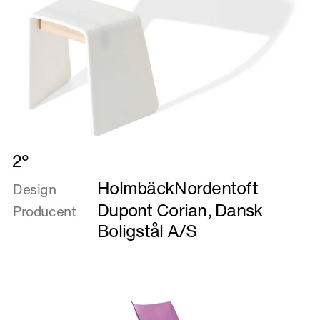
Læs
2°
mere
HolmbäckNordentoft
om
Design
2°
Dupont Corian
,
Dansk
Producent
Boligstål A/S