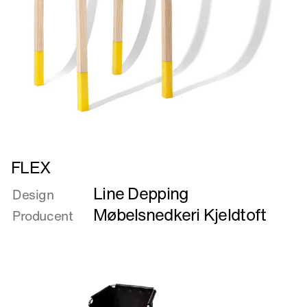
Læs
FLEX
mere
Line Depping
om
Design
FLEX
Møbelsnedkeri Kjeldtoft
Producent