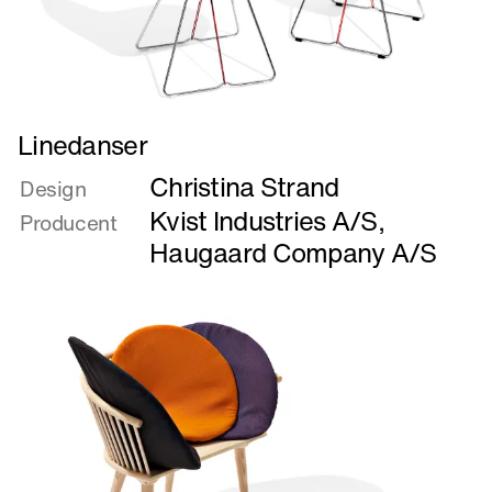
Læs
Linedanser
mere
Christina Strand
om
Design
Linedanser
Kvist Industries A/S
,
Producent
Haugaard Company A/S