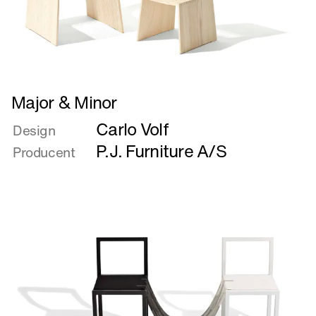
Læs
Major & Minor
mere
Carlo Volf
om
Design
Major
P.J. Furniture A/S
Producent
&
Minor