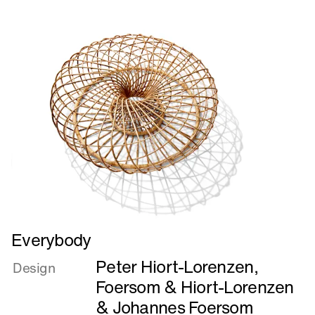
Dobbeltstol
til
Bjørn
Lomborg
Læs
Everybody
mere
Peter Hiort-Lorenzen
,
om
Design
Everybody
Foersom & Hiort-Lorenzen
&
Johannes Foersom