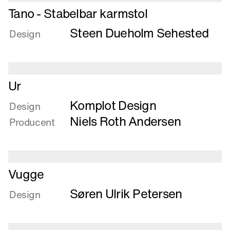
Læs
Tano - Stabelbar karmstol
mere
Steen Dueholm Sehested
om
Design
Tano
-
Stabelbar
Læs
karmstol
Ur
mere
Komplot Design
om
Design
Ur
Niels Roth Andersen
Producent
Læs
Vugge
mere
Søren Ulrik Petersen
om
Design
Vugge