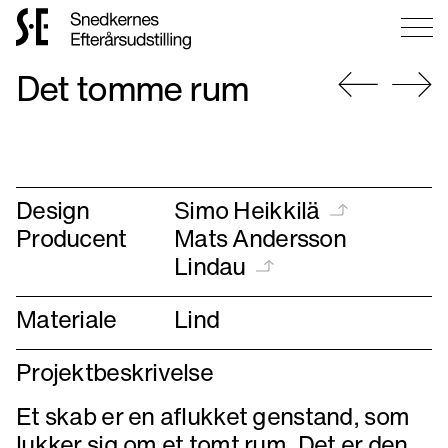
Gå
Det tomme rum
til
forsiden
Gå
Gå
til
til
forrige
næste
Design
Simo Heikkilä
Producent
Mats Andersson
Lindau
Materiale
Lind
Projektbeskrivelse
Et skab er en aflukket genstand, som
lukker sig om et tomt rum. Det er den