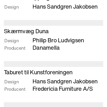
mere
Hans Sandgren Jakobsen
om
Design
Sammenklappelig
briks
Læs
Skærmvæg Duna
mere
Philip Bro Ludvigsen
om
Design
Skærmvæg
Danamella
Producent
Duna
Læs
Taburet til Kunstforeningen
mere
Hans Sandgren Jakobsen
om
Design
Taburet
Fredericia Furniture A/S
Producent
til
Kunstforeningen