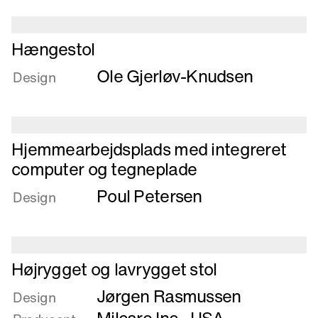
Læs
Hængestol
mere
Ole Gjerløv-Knudsen
om
Design
Hængestol
Læs
Hjemmearbejdsplads med integreret
mere
computer og tegneplade
om
Poul Petersen
Hjemmearbejdsplads
Design
med
integreret
computer
og
Læs
Højrygget og lavrygget stol
tegneplade
mere
Jørgen Rasmussen
om
Design
Højrygget