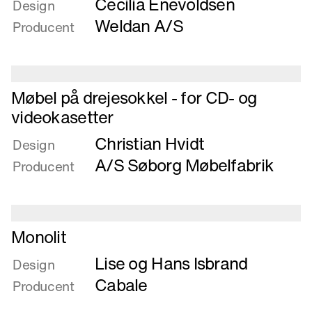
Cecilia Enevoldsen
om
Design
Lounge
Weldan A/S
Producent
møbel
til
krydstogtrumskibe
Læs
Møbel på drejesokkel - for CD- og
mere
videokasetter
om
Christian Hvidt
Møbel
Design
på
A/S Søborg Møbelfabrik
Producent
drejesokkel
-
for
CD-
Læs
Monolit
og
mere
videokasetter
Lise og Hans Isbrand
om
Design
Monolit
Cabale
Producent