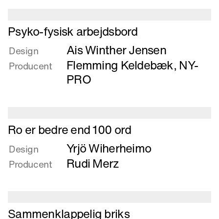
Læs
Psyko-fysisk arbejdsbord
mere
Ais Winther Jensen
om
Design
Psyko-
Flemming Keldebæk, NY-
Producent
fysisk
PRO
arbejdsbord
Læs
Ro er bedre end 100 ord
mere
Yrjö Wiherheimo
om
Design
Ro
Rudi Merz
Producent
er
bedre
end
100
Læs
Sammenklappelig briks
ord