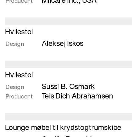
Milcare Inc., USA
Producent
og
lavrygget
stol
Læs
Hvilestol
mere
Aleksej Iskos
om
Design
Hvilestol
Læs
Hvilestol
mere
Sussi B. Osmark
om
Design
Hvilestol
Teis Dich Abrahamsen
Producent
Læs
Lounge møbel til krydstogtrumskibe
mere