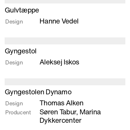
Læs
Gulvtæppe
mere
Hanne Vedel
om
Design
Gulvtæppe
Læs
Gyngestol
mere
Aleksej Iskos
om
Design
Gyngestol
Læs
Gyngestolen Dynamo
mere
Thomas Alken
om
Design
Gyngestolen
Søren Tabur, Marina
Producent
Dynamo
Dykkercenter