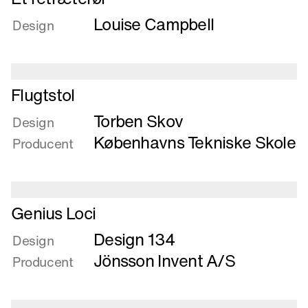
mere
Louise Campbell
om
Design
Et
retræterør
Læs
Flugtstol
mere
Torben Skov
om
Design
Flugtstol
Københavns Tekniske Skole
Producent
Læs
Genius Loci
mere
Design 134
om
Design
Genius
Jönsson Invent A/S
Producent
Loci