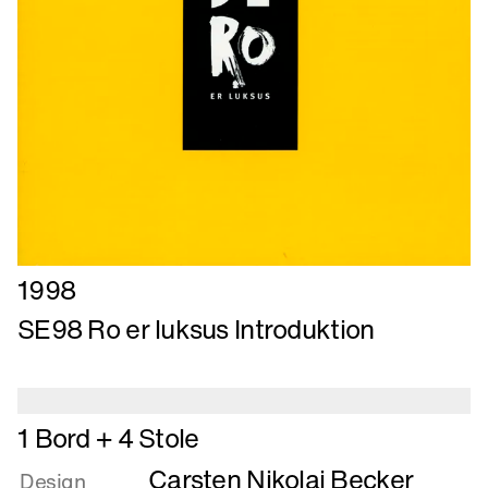
Læs
1998
mere
SE98 Ro er luksus Introduktion
om
SE98
Ro
er
Læs
1 Bord + 4 Stole
luksus
mere
Introduktion
Carsten Nikolaj Becker
om
Design