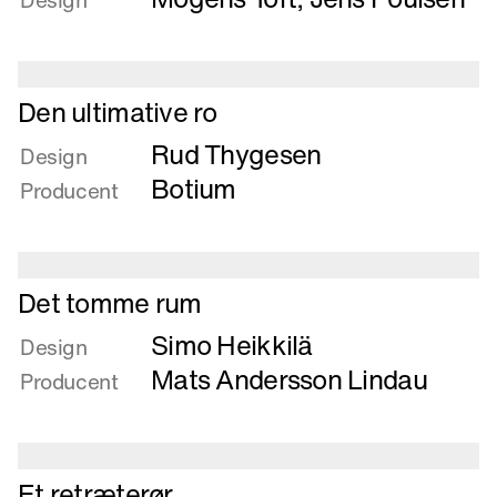
Design
Bord
Læs
Den ultimative ro
mere
Rud Thygesen
om
Design
Den
Botium
Producent
ultimative
ro
Læs
Det tomme rum
mere
Simo Heikkilä
om
Design
Det
Mats Andersson Lindau
Producent
tomme
rum
Læs
Et retræterør