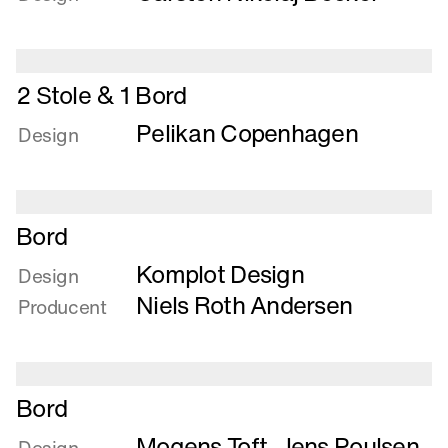
1
Bord
+
Læs
4
2 Stole & 1 Bord
mere
Stole
Pelikan Copenhagen
om
Design
2
Stole
&
Læs
1
Bord
mere
Bord
Komplot Design
om
Design
Bord
Niels Roth Andersen
Producent
Læs
Bord
mere
Mogens Toft
,
Jens Poulsen
om