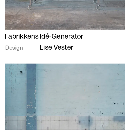
Læs
Fabrikkens Idé-Generator
mere
Lise Vester
om
Design
Fabrikkens
Idé-
Generator