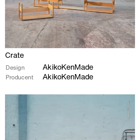
Læs
Crate
mere
AkikoKenMade
om
Design
Crate
AkikoKenMade
Producent