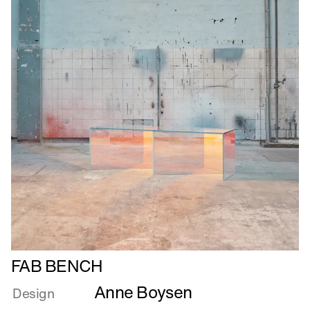
Læs
FAB BENCH
mere
Anne Boysen
om
Design
FAB