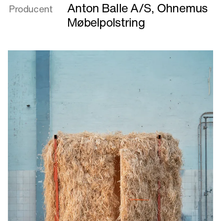
En
Anton Balle A/S
,
Ohnemus
Producent
livstid
Møbelpolstring