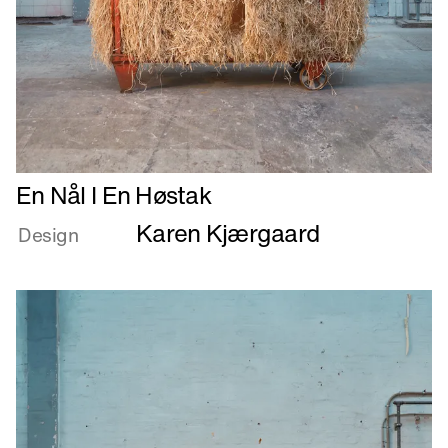
Læs
En Nål I En Høstak
mere
Karen Kjærgaard
om
Design
En
Nål
I
En
Høstak