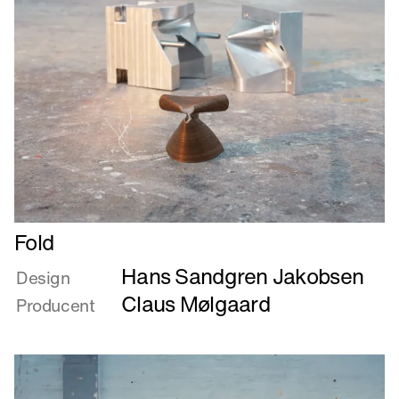
Læs
Fold
mere
Hans Sandgren Jakobsen
om
Design
Fold
Claus Mølgaard
Producent