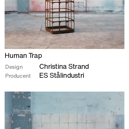
Læs
Human Trap
mere
Christina Strand
om
Design
Human
ES Stålindustri
Producent
Trap