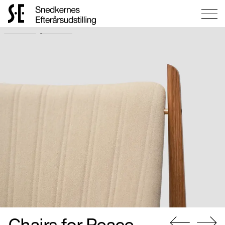
Gå
til
forsiden
Chairs for Peace