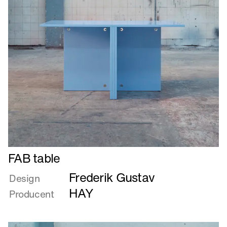
Læs
FAB table
mere
Frederik Gustav
om
Design
FAB
HAY
Producent
table