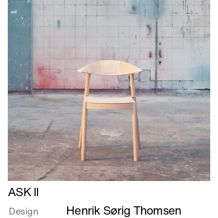
Læs
ASK ll
mere
Henrik Sørig Thomsen
om
Design