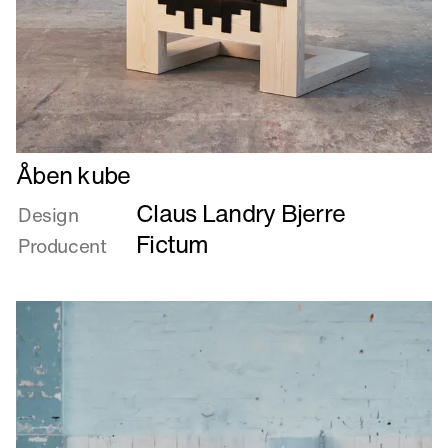
Læs
Åben kube
mere
Claus Landry Bjerre
om
Design
Åben
Fictum
Producent
kube