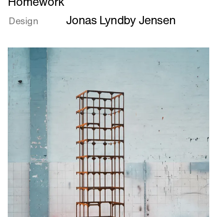
Homework
mere
Jonas Lyndby Jensen
om
Design
Homework