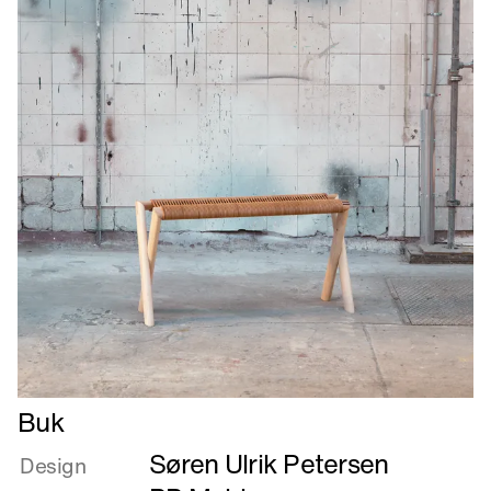
Læs
Buk
mere
Søren Ulrik Petersen
om
Design
Buk