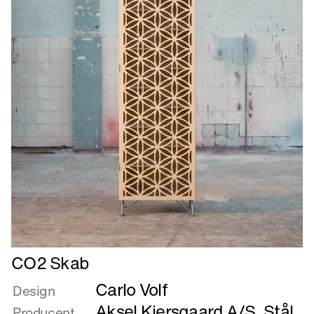
Læs
CO2 Skab
mere
Carlo Volf
om
Design
CO2
Aksel Kjersgaard A/S
,
Stål
Producent