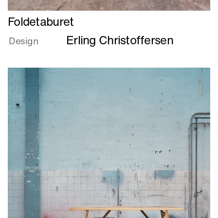
Læs
Foldetaburet
mere
Erling Christoffersen
om
Design
Foldetaburet