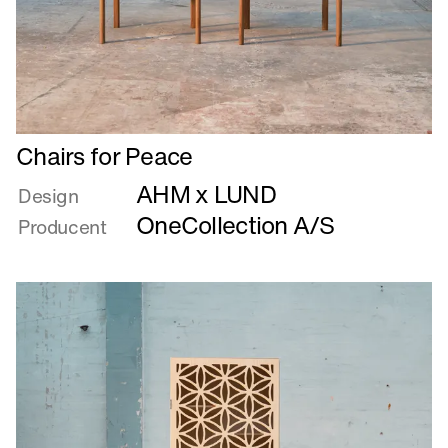
Læs
Chairs for Peace
mere
AHM x LUND
om
Design
Chairs
OneCollection A/S
Producent
for
Peace