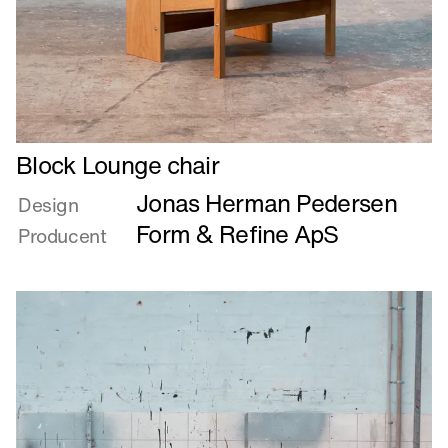
Læs
Block Lounge chair
mere
Jonas Herman Pedersen
om
Design
Block
Form & Refine ApS
Producent
Lounge
chair