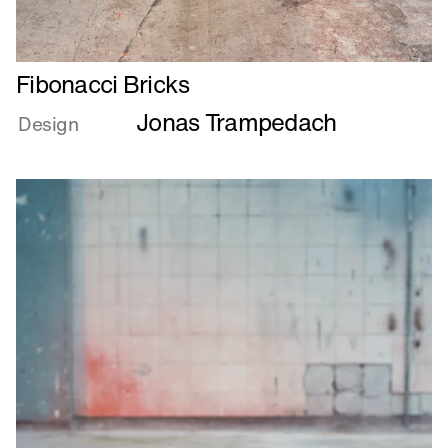
Læs
Fibonacci Bricks
mere
Jonas Trampedach
om
Design
Fibonacci
Bricks