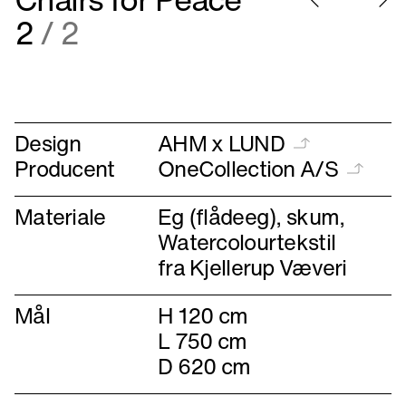
Gå
Gå
2
/ 2
til
til
forrige
næste
Design
AHM x LUND
Producent
OneCollection A/S
Materiale
Eg (flådeeg), skum,
Watercolourtekstil
fra Kjellerup Væveri
Mål
H 120 cm
L 750 cm
D 620 cm