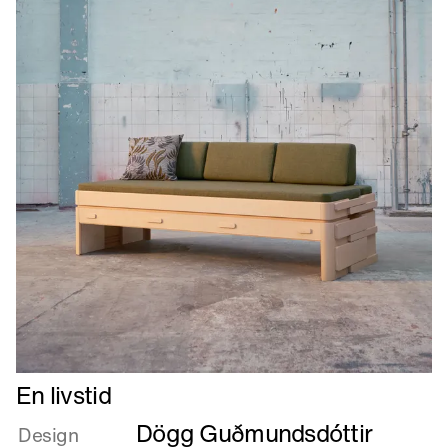
Læs
En livstid
mere
Dögg Guðmundsdóttir
om
Design