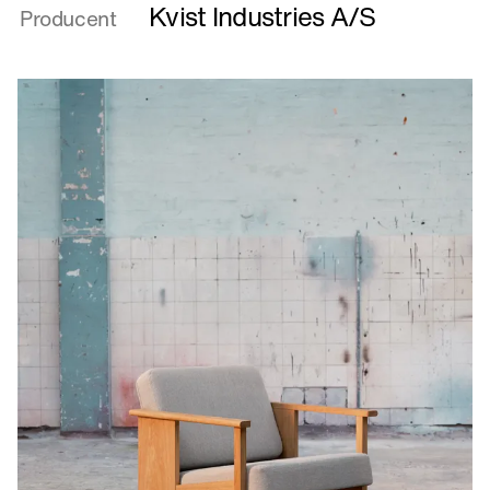
ASK
Kvist Industries A/S
Producent
ll