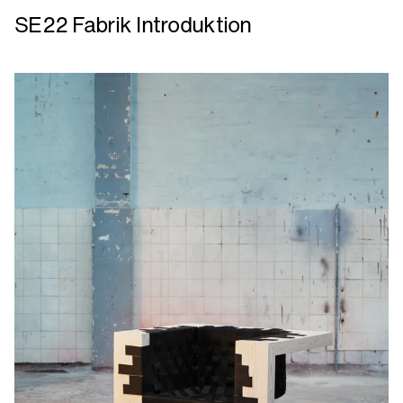
mere
SE22 Fabrik Introduktion
om
SE22
Fabrik
Introduktion