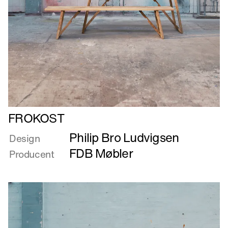
Læs
FROKOST
mere
Philip Bro Ludvigsen
om
Design
FROKOST
FDB Møbler
Producent