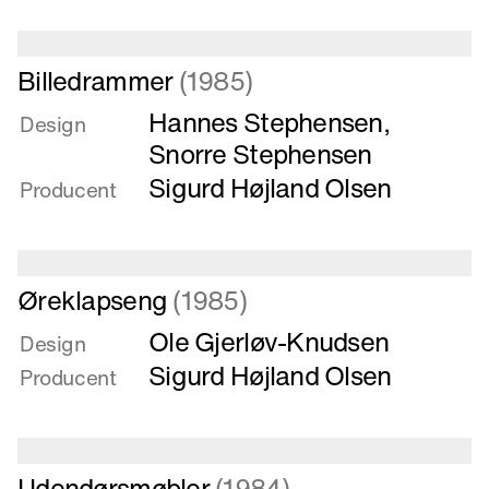
Læs
Billedrammer
(1985)
mere
Hannes Stephensen
,
om
Design
Billedrammer
Snorre Stephensen
Sigurd Højland Olsen
Producent
Læs
Øreklapseng
(1985)
mere
Ole Gjerløv-Knudsen
om
Design
Øreklapseng
Sigurd Højland Olsen
Producent
Læs
Udendørsmøbler
(1984)