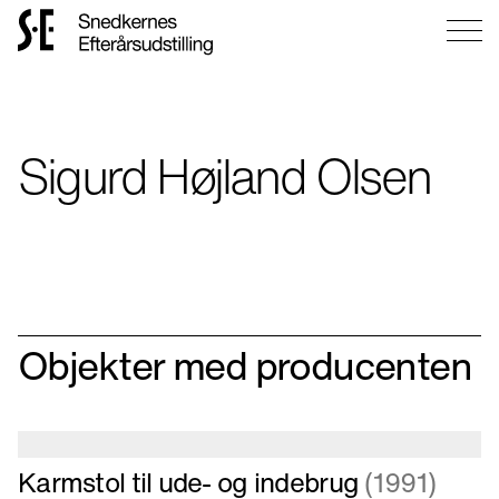
Gå
til
forsiden
Sigurd Højland Olsen
Objekter med producenten
Læs
Karmstol til ude- og indebrug
(1991)
mere