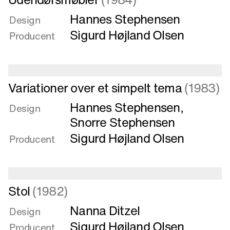
mere
Hannes Stephensen
om
Design
Udendørsmøbler
Sigurd Højland Olsen
Producent
Læs
Variationer over et simpelt tema
(1983)
mere
Hannes Stephensen
,
om
Design
Variationer
Snorre Stephensen
over
Sigurd Højland Olsen
Producent
et
simpelt
tema
Læs
Stol
(1982)
mere
Nanna Ditzel
om
Design
Stol
Sigurd Højland Olsen
Producent