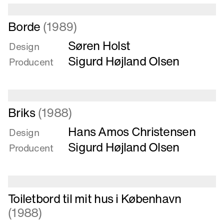
Læs
Borde
(1989)
mere
Søren Holst
om
Design
Borde
Sigurd Højland Olsen
Producent
Læs
Briks
(1988)
mere
Hans Amos Christensen
om
Design
Briks
Sigurd Højland Olsen
Producent
Læs
Toiletbord til mit hus i København
mere
(1988)
om