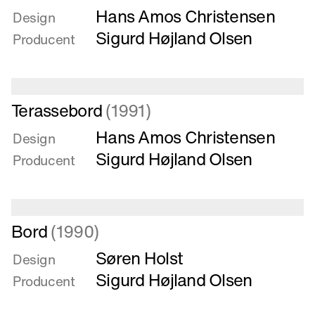
Hans Amos Christensen
om
Design
Karmstol
Sigurd Højland Olsen
Producent
til
ude-
og
indebrug
Læs
Terassebord
(1991)
mere
Hans Amos Christensen
om
Design
Terassebord
Sigurd Højland Olsen
Producent
Læs
Bord
(1990)
mere
Søren Holst
om
Design
Bord
Sigurd Højland Olsen
Producent