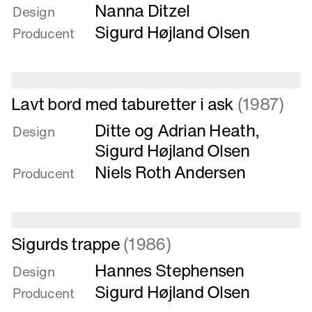
Nanna Ditzel
Toiletbord
Design
til
Sigurd Højland Olsen
Producent
mit
hus
i
København
Læs
Lavt bord med taburetter i ask
(1987)
mere
Ditte og Adrian Heath
,
om
Design
Lavt
Sigurd Højland Olsen
bord
Niels Roth Andersen
Producent
med
taburetter
i
ask
Læs
Sigurds trappe
(1986)
mere
Hannes Stephensen
om
Design
Sigurds
Sigurd Højland Olsen
Producent
trappe