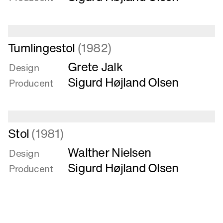
Læs
Tumlingestol
(1982)
mere
Grete Jalk
om
Design
Tumlingestol
Sigurd Højland Olsen
Producent
Læs
Stol
(1981)
mere
Walther Nielsen
om
Design
Stol
Sigurd Højland Olsen
Producent