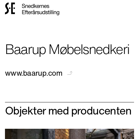
Gå
til
forsiden
Baarup Møbelsnedkeri
www.baarup.com
Objekter med producenten